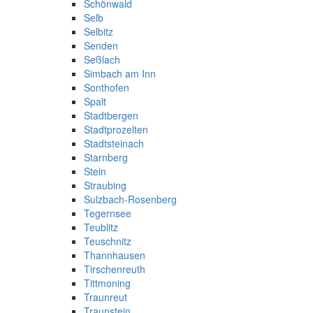
Schönwald
Selb
Selbitz
Senden
Seßlach
Simbach am Inn
Sonthofen
Spalt
Stadtbergen
Stadtprozelten
Stadtsteinach
Starnberg
Stein
Straubing
Sulzbach-Rosenberg
Tegernsee
Teublitz
Teuschnitz
Thannhausen
Tirschenreuth
Tittmoning
Traunreut
Traunstein