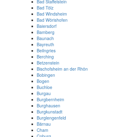
Bad Staffelstein
Bad Tölz
Bad Windsheim
Bad Wörishofen
Baiersdorf
Bamberg
Baunach
Bayreuth
Beilngries
Berching
Betzenstein
Bischofsheim an der Rhön
Bobingen
Bogen
Buchloe
Burgau
Burgbernheim
Burghausen
Burgkunstadt
Burglengenfeld
Bärnau
Cham
Coburg