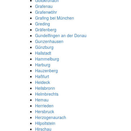
Goldkronach
Grafenau
Grafenwöhr
Grafing bei München
Greding
Gräfenberg
Gundelfingen an der Donau
Gunzenhausen
Günzburg
Hallstadt
Hammelburg
Harburg
Hauzenberg
Haßfurt
Heideck
Heilsbronn
Helmbrechts
Hemau
Herrieden
Hersbruck
Herzogenaurach
Hilpoltstein
Hirschau