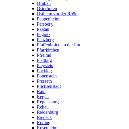
Ornbau
Osterhofen
Ostheim vor der Rhön
Pappenheim
Parsberg
Passau
Pegnitz
Penzberg
Pfaffenhofen an der Ilm
Pfarrkirchen
Pfreimd
Plattling
Pleystein
Pocking
Pottenstein
Pressath
Prichsenstadt
Rain
Regen
Regensburg
Rehau
Riedenburg
Rieneck
Roding
Rosenheim