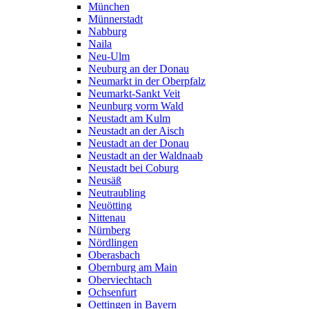
München
Münnerstadt
Nabburg
Naila
Neu-Ulm
Neuburg an der Donau
Neumarkt in der Oberpfalz
Neumarkt-Sankt Veit
Neunburg vorm Wald
Neustadt am Kulm
Neustadt an der Aisch
Neustadt an der Donau
Neustadt an der Waldnaab
Neustadt bei Coburg
Neusäß
Neutraubling
Neuötting
Nittenau
Nürnberg
Nördlingen
Oberasbach
Obernburg am Main
Oberviechtach
Ochsenfurt
Oettingen in Bayern