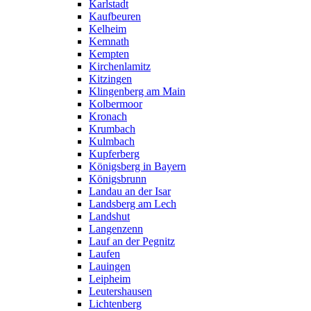
Karlstadt
Kaufbeuren
Kelheim
Kemnath
Kempten
Kirchenlamitz
Kitzingen
Klingenberg am Main
Kolbermoor
Kronach
Krumbach
Kulmbach
Kupferberg
Königsberg in Bayern
Königsbrunn
Landau an der Isar
Landsberg am Lech
Landshut
Langenzenn
Lauf an der Pegnitz
Laufen
Lauingen
Leipheim
Leutershausen
Lichtenberg