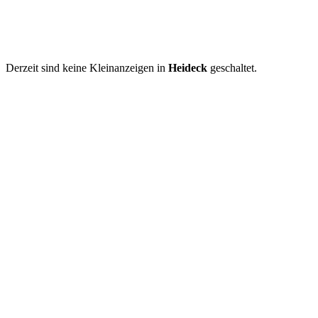
Derzeit sind keine Kleinanzeigen in
Heideck
geschaltet.
Kleinanzeige aufgeben
Schnellregistrierung
mit nur einem Schritt!