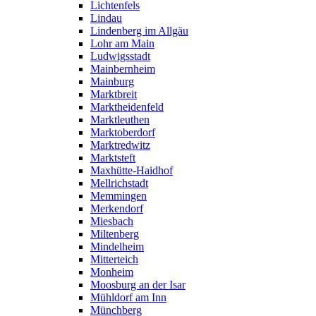
Lichtenfels
Lindau
Lindenberg im Allgäu
Lohr am Main
Ludwigsstadt
Mainbernheim
Mainburg
Marktbreit
Marktheidenfeld
Marktleuthen
Marktoberdorf
Marktredwitz
Marktsteft
Maxhütte-Haidhof
Mellrichstadt
Memmingen
Merkendorf
Miesbach
Miltenberg
Mindelheim
Mitterteich
Monheim
Moosburg an der Isar
Mühldorf am Inn
Münchberg