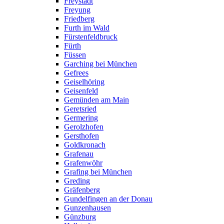
Freystadt
Freyung
Friedberg
Furth im Wald
Fürstenfeldbruck
Fürth
Füssen
Garching bei München
Gefrees
Geiselhöring
Geisenfeld
Gemünden am Main
Geretsried
Germering
Gerolzhofen
Gersthofen
Goldkronach
Grafenau
Grafenwöhr
Grafing bei München
Greding
Gräfenberg
Gundelfingen an der Donau
Gunzenhausen
Günzburg