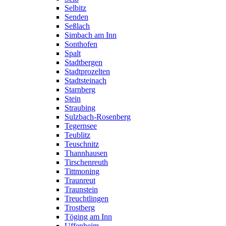
Selbitz
Senden
Seßlach
Simbach am Inn
Sonthofen
Spalt
Stadtbergen
Stadtprozelten
Stadtsteinach
Starnberg
Stein
Straubing
Sulzbach-Rosenberg
Tegernsee
Teublitz
Teuschnitz
Thannhausen
Tirschenreuth
Tittmoning
Traunreut
Traunstein
Treuchtlingen
Trostberg
Töging am Inn
Uffenheim