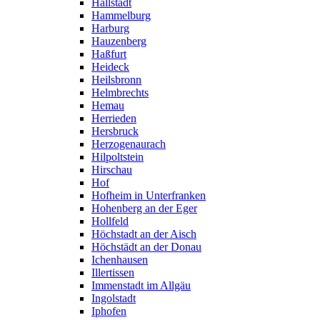
Hallstadt
Hammelburg
Harburg
Hauzenberg
Haßfurt
Heideck
Heilsbronn
Helmbrechts
Hemau
Herrieden
Hersbruck
Herzogenaurach
Hilpoltstein
Hirschau
Hof
Hofheim in Unterfranken
Hohenberg an der Eger
Hollfeld
Höchstadt an der Aisch
Höchstädt an der Donau
Ichenhausen
Illertissen
Immenstadt im Allgäu
Ingolstadt
Iphofen