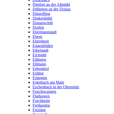
Dietfurt an der Altmühl
Dillingen an der Donau
Dingolfing
Dinkelsbühl
Donauwörth
Dorfen
Ebermannstadt
Ebern
Ebersberg
Eggenfelden
Eibelstadt
Eichstätt
Ellingen
Eltmann
Erbendorf
Erding
Erlangen
Erlenbach am Main
Eschenbach in der Oberpfalz
Feuchtwangen
Fladungen
Forchheim
Freilassing
Freising