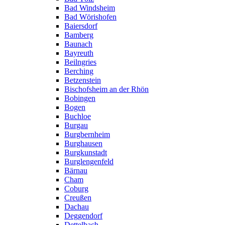
Bad Windsheim
Bad Wörishofen
Baiersdorf
Bamberg
Baunach
Bayreuth
Beilngries
Berching
Betzenstein
Bischofsheim an der Rhön
Bobingen
Bogen
Buchloe
Burgau
Burgbernheim
Burghausen
Burgkunstadt
Burglengenfeld
Bärnau
Cham
Coburg
Creußen
Dachau
Deggendorf
Dettelbach