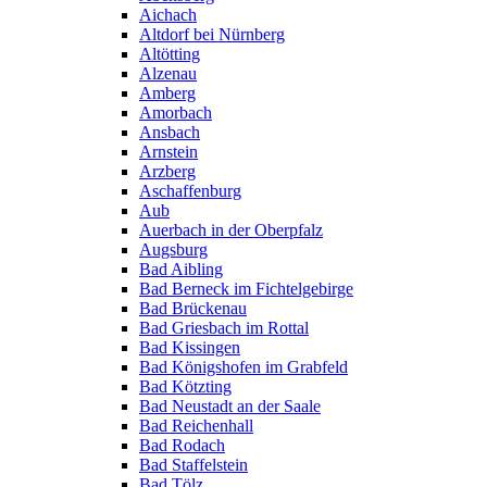
Aichach
Altdorf bei Nürnberg
Altötting
Alzenau
Amberg
Amorbach
Ansbach
Arnstein
Arzberg
Aschaffenburg
Aub
Auerbach in der Oberpfalz
Augsburg
Bad Aibling
Bad Berneck im Fichtelgebirge
Bad Brückenau
Bad Griesbach im Rottal
Bad Kissingen
Bad Königshofen im Grabfeld
Bad Kötzting
Bad Neustadt an der Saale
Bad Reichenhall
Bad Rodach
Bad Staffelstein
Bad Tölz