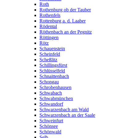
Roth
Rothenburg ob der Tauber
Rothenfels
Rottenburg a. d. Laaber
Rödental
Röthenbach an der Pegnitz
Röttingen
Rötz
Schauenstein
Scheinfeld
Scheßlitz
Schillingsfürst
Schlüsselfeld
Schnaittenbach
Schongau
Schrobenhausen
Schwabach
Schwabmünchen
Schwandorf
Schwarzenbach am Wald
Schwarzenbach an der Saale
Schweinfurt
Schönsee
Schönwald
Selb