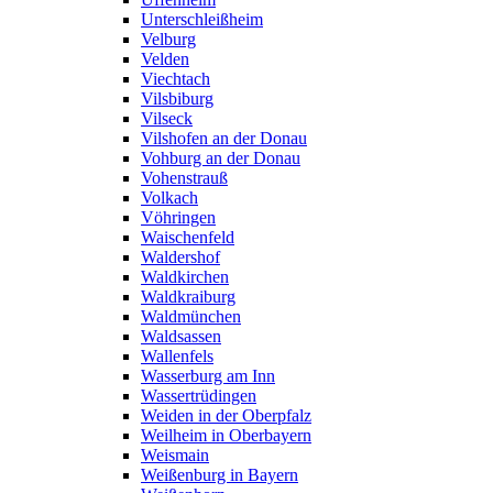
Unterschleißheim
Velburg
Velden
Viechtach
Vilsbiburg
Vilseck
Vilshofen an der Donau
Vohburg an der Donau
Vohenstrauß
Volkach
Vöhringen
Waischenfeld
Waldershof
Waldkirchen
Waldkraiburg
Waldmünchen
Waldsassen
Wallenfels
Wasserburg am Inn
Wassertrüdingen
Weiden in der Oberpfalz
Weilheim in Oberbayern
Weismain
Weißenburg in Bayern