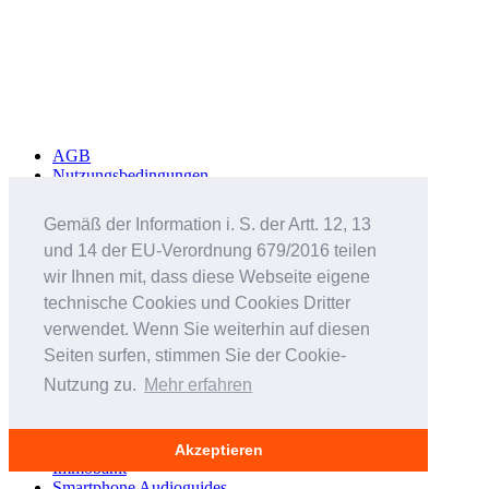
AGB
Nutzungsbedingungen
Datenschutzerklärung
Häufig gestellte Fragen
Gemäß der Information i. S. der Artt. 12, 13
Sicherheitshinweise
und 14 der EU-Verordnung 679/2016 teilen
Werbung schalten
Impressum
wir Ihnen mit, dass diese Webseite eigene
technische Cookies und Cookies Dritter
Studenteninserate.at
verwendet. Wenn Sie weiterhin auf diesen
Kleinanzeigen-Suedtirol.com
RC-Flohmarkt.com
Seiten surfen, stimmen Sie der Cookie-
MeinInserat.at
Nutzung zu.
Mehr erfahren
MeinInserat.com
Auswandern nach Südtirol
AnnunciPratici.it
MeinInserat.it
Akzeptieren
Immobar.it
Smartphone Audioguides