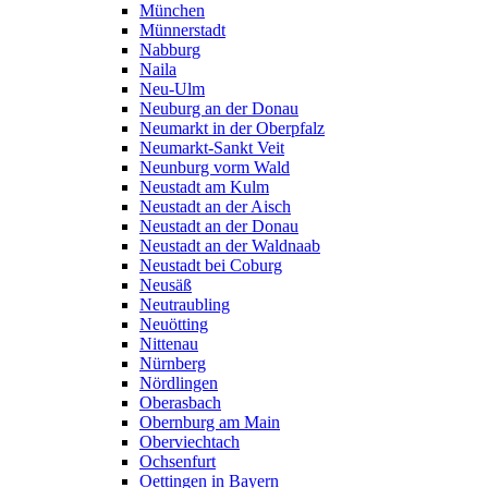
München
Münnerstadt
Nabburg
Naila
Neu-Ulm
Neuburg an der Donau
Neumarkt in der Oberpfalz
Neumarkt-Sankt Veit
Neunburg vorm Wald
Neustadt am Kulm
Neustadt an der Aisch
Neustadt an der Donau
Neustadt an der Waldnaab
Neustadt bei Coburg
Neusäß
Neutraubling
Neuötting
Nittenau
Nürnberg
Nördlingen
Oberasbach
Obernburg am Main
Oberviechtach
Ochsenfurt
Oettingen in Bayern