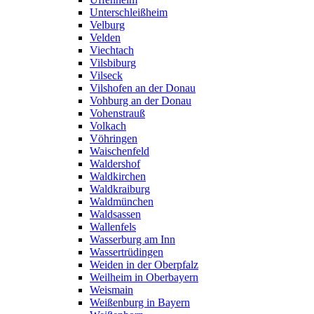
Unterschleißheim
Velburg
Velden
Viechtach
Vilsbiburg
Vilseck
Vilshofen an der Donau
Vohburg an der Donau
Vohenstrauß
Volkach
Vöhringen
Waischenfeld
Waldershof
Waldkirchen
Waldkraiburg
Waldmünchen
Waldsassen
Wallenfels
Wasserburg am Inn
Wassertrüdingen
Weiden in der Oberpfalz
Weilheim in Oberbayern
Weismain
Weißenburg in Bayern