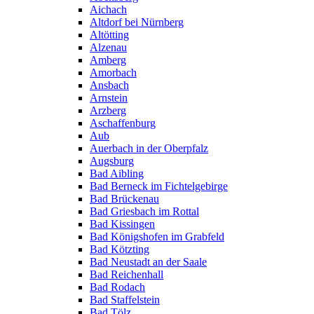
Aichach
Altdorf bei Nürnberg
Altötting
Alzenau
Amberg
Amorbach
Ansbach
Arnstein
Arzberg
Aschaffenburg
Aub
Auerbach in der Oberpfalz
Augsburg
Bad Aibling
Bad Berneck im Fichtelgebirge
Bad Brückenau
Bad Griesbach im Rottal
Bad Kissingen
Bad Königshofen im Grabfeld
Bad Kötzting
Bad Neustadt an der Saale
Bad Reichenhall
Bad Rodach
Bad Staffelstein
Bad Tölz