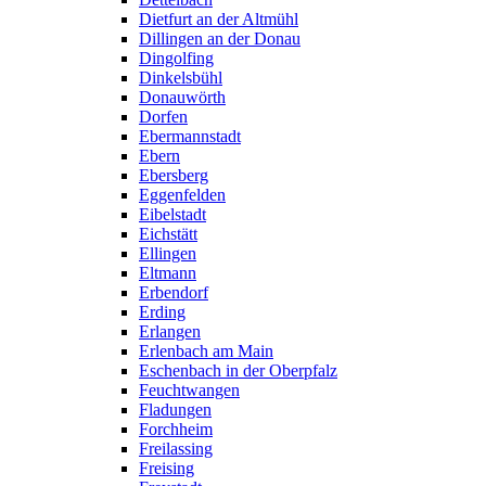
Dietfurt an der Altmühl
Dillingen an der Donau
Dingolfing
Dinkelsbühl
Donauwörth
Dorfen
Ebermannstadt
Ebern
Ebersberg
Eggenfelden
Eibelstadt
Eichstätt
Ellingen
Eltmann
Erbendorf
Erding
Erlangen
Erlenbach am Main
Eschenbach in der Oberpfalz
Feuchtwangen
Fladungen
Forchheim
Freilassing
Freising