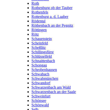
Roth
Rothenburg ob der Tauber
Rothenfels
Rottenburg a. d. Laaber
Rödental
Röthenbach an der Pegnitz
Röttingen
Rötz
Schauenstein
Scheinfeld
Scheßlitz
Schillingsfürst
Schlüsselfeld
Schnaittenbach
Schongau
Schrobenhausen
Schwabach
Schwabmünchen
Schwandorf
Schwarzenbach am Wald
Schwarzenbach an der Saale
Schweinfurt
Schönsee
Schönwald
Selb