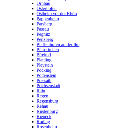
Ornbau
Osterhofen
Ostheim vor der Rhön
Pappenheim
Parsberg
Passau
Pegnitz
Penzberg
Pfaffenhofen an der Ilm
Pfarrkirchen
Pfreimd
Plattling
Pleystein
Pocking
Pottenstein
Pressath
Prichsenstadt
Rain
Regen
Regensburg
Rehau
Riedenburg
Rieneck
Roding
Rosenheim