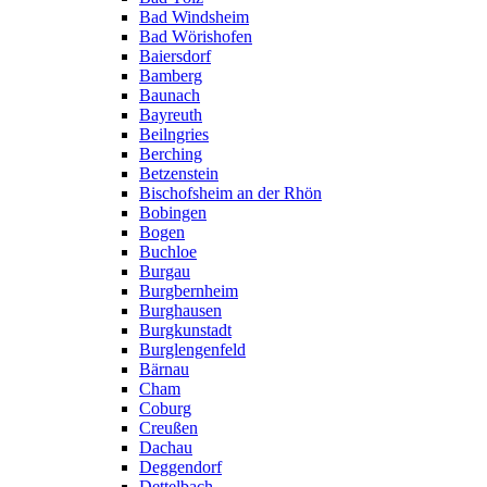
Bad Windsheim
Bad Wörishofen
Baiersdorf
Bamberg
Baunach
Bayreuth
Beilngries
Berching
Betzenstein
Bischofsheim an der Rhön
Bobingen
Bogen
Buchloe
Burgau
Burgbernheim
Burghausen
Burgkunstadt
Burglengenfeld
Bärnau
Cham
Coburg
Creußen
Dachau
Deggendorf
Dettelbach