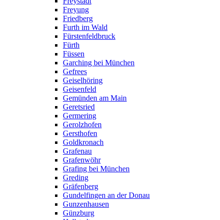
Freystadt
Freyung
Friedberg
Furth im Wald
Fürstenfeldbruck
Fürth
Füssen
Garching bei München
Gefrees
Geiselhöring
Geisenfeld
Gemünden am Main
Geretsried
Germering
Gerolzhofen
Gersthofen
Goldkronach
Grafenau
Grafenwöhr
Grafing bei München
Greding
Gräfenberg
Gundelfingen an der Donau
Gunzenhausen
Günzburg