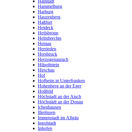
Hallstadt
Hammelburg
Harburg
Hauzenberg
Haßfurt
Heideck
Heilsbronn
Helmbrechts
Hemau
Herrieden
Hersbruck
Herzogenaurach
Hilpoltstein
Hirschau
Hof
Hofheim in Unterfranken
Hohenberg an der Eger
Hollfeld
Höchstadt an der Aisch
Höchstädt an der Donau
Ichenhausen
Illertissen
Immenstadt im Allgäu
Ingolstadt
Iphofen