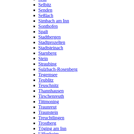
Selbitz
Senden
Seßlach
Simbach am Inn
Sonthofen
Spalt
Stadtbergen
Stadtprozelten
Stadtsteinach
Starnberg
Stein
Straubing
Sulzbach-Rosenberg
Tegernsee
Teublitz
Teuschnitz
Thannhausen
Tirschenreuth
Tittmoning
Traunreut
Traunstein
Treuchtlingen
Trostberg
Töging am Inn
Uffenheim