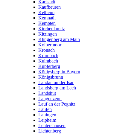
Karlstadt
Kaufbeuren
Kelheim
Kemnath
Kempten
Kirchenlamitz
Kitzingen
Klingenberg am Main
Kolbermoor
Kronach
Krumbach
Kulmbach
Kupferberg
Königsberg in Bayern
Königsbrunn
Landau an der Isar
Landsberg am Lech
Landshut
Langenzenn
Lauf an der Pegnitz
Laufen
Lauingen
Leipheim
Leutershausen
Lichtenberg