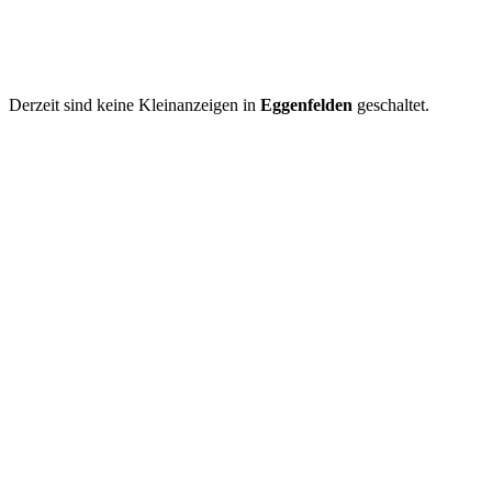
Derzeit sind keine Kleinanzeigen in
Eggenfelden
geschaltet.
Kleinanzeige aufgeben
Schnellregistrierung
mit nur einem Schritt!