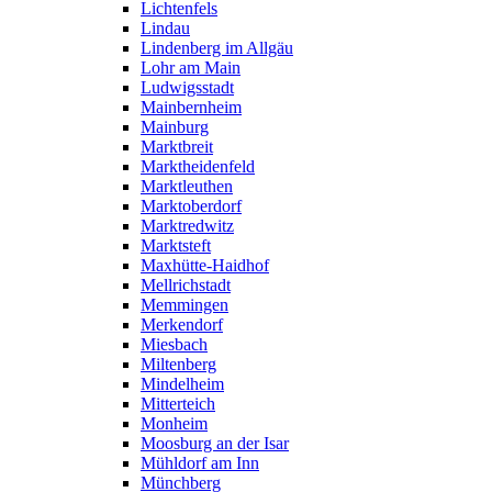
Lichtenfels
Lindau
Lindenberg im Allgäu
Lohr am Main
Ludwigsstadt
Mainbernheim
Mainburg
Marktbreit
Marktheidenfeld
Marktleuthen
Marktoberdorf
Marktredwitz
Marktsteft
Maxhütte-Haidhof
Mellrichstadt
Memmingen
Merkendorf
Miesbach
Miltenberg
Mindelheim
Mitterteich
Monheim
Moosburg an der Isar
Mühldorf am Inn
Münchberg