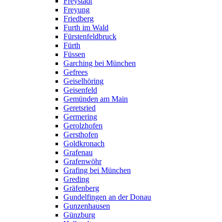
Freystadt
Freyung
Friedberg
Furth im Wald
Fürstenfeldbruck
Fürth
Füssen
Garching bei München
Gefrees
Geiselhöring
Geisenfeld
Gemünden am Main
Geretsried
Germering
Gerolzhofen
Gersthofen
Goldkronach
Grafenau
Grafenwöhr
Grafing bei München
Greding
Gräfenberg
Gundelfingen an der Donau
Gunzenhausen
Günzburg