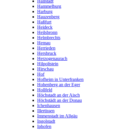
Hallstadt
Hammelburg
Harburg
Hauzenberg
Haßfurt
Heideck
Heilsbronn
Helmbrechts
Hemau
Herrieden
Hersbruck
Herzogenaurach
Hilpoltstein
Hirschau
Hof
Hofheim in Unterfranken
Hohenberg an der Eger
Hollfeld
Höchstadt an der Aisch
Höchstädt an der Donau
Ichenhausen
Illertissen
Immenstadt im Allgäu
Ingolstadt
Iphofen