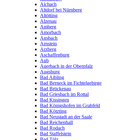
Aichach
Altdorf bei Nürnberg
Altötting
Alzenau
Amberg
Amorbach
Ansbach
Arnstein
Arzberg
Aschaffenburg
Aub
Auerbach in der Oberpfalz
Augsburg
Bad Aibling
Bad Berneck im Fichtelgebirge
Bad Brückenau
Bad Griesbach im Rottal
Bad Kissingen
Bad Königshofen im Grabfeld
Bad Kötzting
Bad Neustadt an der Saale
Bad Reichenhall
Bad Rodach
Bad Staffelstein
Bad Tölz