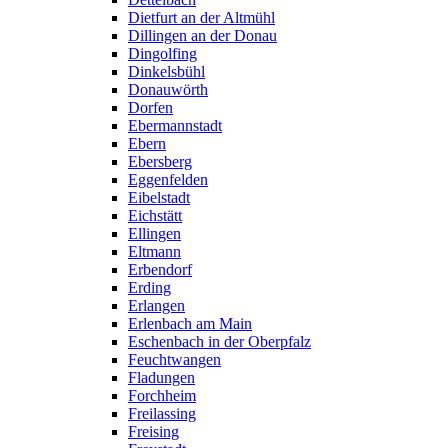
Dietfurt an der Altmühl
Dillingen an der Donau
Dingolfing
Dinkelsbühl
Donauwörth
Dorfen
Ebermannstadt
Ebern
Ebersberg
Eggenfelden
Eibelstadt
Eichstätt
Ellingen
Eltmann
Erbendorf
Erding
Erlangen
Erlenbach am Main
Eschenbach in der Oberpfalz
Feuchtwangen
Fladungen
Forchheim
Freilassing
Freising