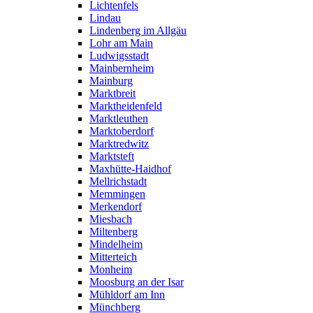
Lichtenfels
Lindau
Lindenberg im Allgäu
Lohr am Main
Ludwigsstadt
Mainbernheim
Mainburg
Marktbreit
Marktheidenfeld
Marktleuthen
Marktoberdorf
Marktredwitz
Marktsteft
Maxhütte-Haidhof
Mellrichstadt
Memmingen
Merkendorf
Miesbach
Miltenberg
Mindelheim
Mitterteich
Monheim
Moosburg an der Isar
Mühldorf am Inn
Münchberg