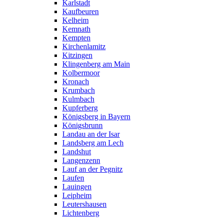
Karlstadt
Kaufbeuren
Kelheim
Kemnath
Kempten
Kirchenlamitz
Kitzingen
Klingenberg am Main
Kolbermoor
Kronach
Krumbach
Kulmbach
Kupferberg
Königsberg in Bayern
Königsbrunn
Landau an der Isar
Landsberg am Lech
Landshut
Langenzenn
Lauf an der Pegnitz
Laufen
Lauingen
Leipheim
Leutershausen
Lichtenberg