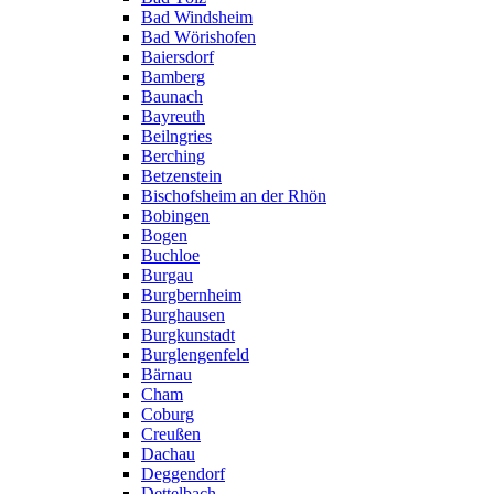
Bad Windsheim
Bad Wörishofen
Baiersdorf
Bamberg
Baunach
Bayreuth
Beilngries
Berching
Betzenstein
Bischofsheim an der Rhön
Bobingen
Bogen
Buchloe
Burgau
Burgbernheim
Burghausen
Burgkunstadt
Burglengenfeld
Bärnau
Cham
Coburg
Creußen
Dachau
Deggendorf
Dettelbach