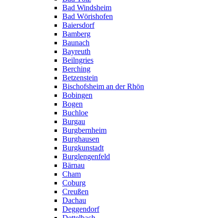
Bad Windsheim
Bad Wörishofen
Baiersdorf
Bamberg
Baunach
Bayreuth
Beilngries
Berching
Betzenstein
Bischofsheim an der Rhön
Bobingen
Bogen
Buchloe
Burgau
Burgbernheim
Burghausen
Burgkunstadt
Burglengenfeld
Bärnau
Cham
Coburg
Creußen
Dachau
Deggendorf
Dettelbach