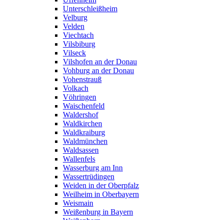
Unterschleißheim
Velburg
Velden
Viechtach
Vilsbiburg
Vilseck
Vilshofen an der Donau
Vohburg an der Donau
Vohenstrauß
Volkach
Vöhringen
Waischenfeld
Waldershof
Waldkirchen
Waldkraiburg
Waldmünchen
Waldsassen
Wallenfels
Wasserburg am Inn
Wassertrüdingen
Weiden in der Oberpfalz
Weilheim in Oberbayern
Weismain
Weißenburg in Bayern