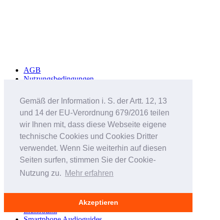
AGB
Nutzungsbedingungen
Datenschutzerklärung
Häufig gestellte Fragen
Gemäß der Information i. S. der Artt. 12, 13
Sicherheitshinweise
und 14 der EU-Verordnung 679/2016 teilen
Werbung schalten
Impressum
wir Ihnen mit, dass diese Webseite eigene
technische Cookies und Cookies Dritter
Studenteninserate.at
verwendet. Wenn Sie weiterhin auf diesen
Kleinanzeigen-Suedtirol.com
RC-Flohmarkt.com
Seiten surfen, stimmen Sie der Cookie-
MeinInserat.at
Nutzung zu.
Mehr erfahren
MeinInserat.com
Auswandern nach Südtirol
AnnunciPratici.it
MeinInserat.it
Akzeptieren
Immobar.it
Smartphone Audioguides