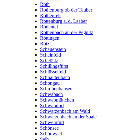
Roth
Rothenburg ob der Tauber
Rothenfels
Rottenburg a. d. Laaber
Rödental
Röthenbach an der Pegnitz
Röttingen
Rötz
Schauenstein
Scheinfeld
Scheßlitz
Schillingsfürst
Schlüsselfeld
Schnaittenbach
Schongau
Schrobenhausen
Schwabach
Schwabmünchen
Schwandorf
Schwarzenbach am Wald
Schwarzenbach an der Saale
Schweinfurt
Schönsee
Schönwald
Selb