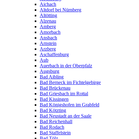
Aichach
Altdorf bei Nürnberg
Altötting
Alzenau
Amberg
Amorbach
Ansbach
Arnstein
Arzberg
Aschaffenburg
Aub
Auerbach in der Oberpfalz
Augsburg
Bad Aibling
Bad Berneck im Fichtelgebirge
Bad Brückenau
Bad Griesbach im Rottal
Bad Kissingen
Bad Königshofen im Grabfeld
Bad Kötzting
Bad Neustadt an der Saale
Bad Reichenhall
Bad Rodach
Bad Staffelstein
Bad Tölz