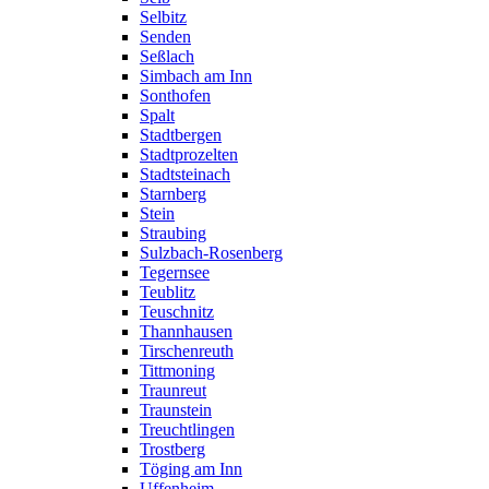
Selbitz
Senden
Seßlach
Simbach am Inn
Sonthofen
Spalt
Stadtbergen
Stadtprozelten
Stadtsteinach
Starnberg
Stein
Straubing
Sulzbach-Rosenberg
Tegernsee
Teublitz
Teuschnitz
Thannhausen
Tirschenreuth
Tittmoning
Traunreut
Traunstein
Treuchtlingen
Trostberg
Töging am Inn
Uffenheim