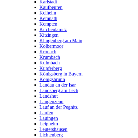
Karlstadt
Kaufbeuren
Kelheim
Kemnath
Kempten
Kirchenlamitz
Kitzingen
Klingenberg am Main
Kolbermoor
Kronach
Krumbach
Kulmbach
Kupferberg
Königsberg in Bayern
Königsbrunn
Landau an der Isar
Landsberg am Lech
Landshut
Langenzenn
Lauf an der Pegnitz
Laufen
Lauingen
Leipheim
Leutershausen
Lichtenberg