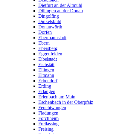
Dietfurt an der Altmühl
Dillingen an der Donau
Dingolfing
Dinkelsbühl
Donauwörth
Dorfen
Ebermannstadt
Ebern
Ebersberg
Eggenfelden
Eibelstadt
Eichstätt
Ellingen
Eltmann
Erbendorf
Erding
Erlangen
Erlenbach am Main
Eschenbach in der Oberpfalz
Feuchtwangen
Fladungen
Forchheim
Freilassing
Freising