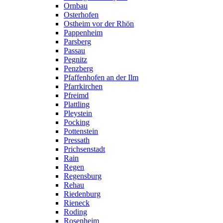
Ornbau
Osterhofen
Ostheim vor der Rhön
Pappenheim
Parsberg
Passau
Pegnitz
Penzberg
Pfaffenhofen an der Ilm
Pfarrkirchen
Pfreimd
Plattling
Pleystein
Pocking
Pottenstein
Pressath
Prichsenstadt
Rain
Regen
Regensburg
Rehau
Riedenburg
Rieneck
Roding
Rosenheim