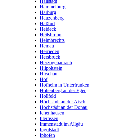
Hallstadt
Hammelburg
Harburg
Hauzenberg
Haßfurt
Heideck
Heilsbronn
Helmbrechts
Hemau
Herrieden
Hersbruck
Herzogenaurach
Hilpoltstein
Hirschau
Hof
Hofheim in Unterfranken
Hohenberg an der Eger
Hollfeld
Höchstadt an der Aisch
Höchstädt an der Donau
Ichenhausen
Illertissen
Immenstadt im Allgäu
Ingolstadt
Iphofen