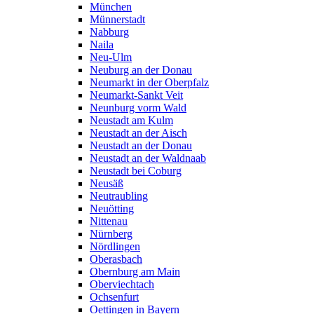
München
Münnerstadt
Nabburg
Naila
Neu-Ulm
Neuburg an der Donau
Neumarkt in der Oberpfalz
Neumarkt-Sankt Veit
Neunburg vorm Wald
Neustadt am Kulm
Neustadt an der Aisch
Neustadt an der Donau
Neustadt an der Waldnaab
Neustadt bei Coburg
Neusäß
Neutraubling
Neuötting
Nittenau
Nürnberg
Nördlingen
Oberasbach
Obernburg am Main
Oberviechtach
Ochsenfurt
Oettingen in Bayern