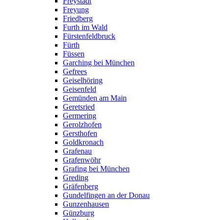
Freystadt
Freyung
Friedberg
Furth im Wald
Fürstenfeldbruck
Fürth
Füssen
Garching bei München
Gefrees
Geiselhöring
Geisenfeld
Gemünden am Main
Geretsried
Germering
Gerolzhofen
Gersthofen
Goldkronach
Grafenau
Grafenwöhr
Grafing bei München
Greding
Gräfenberg
Gundelfingen an der Donau
Gunzenhausen
Günzburg