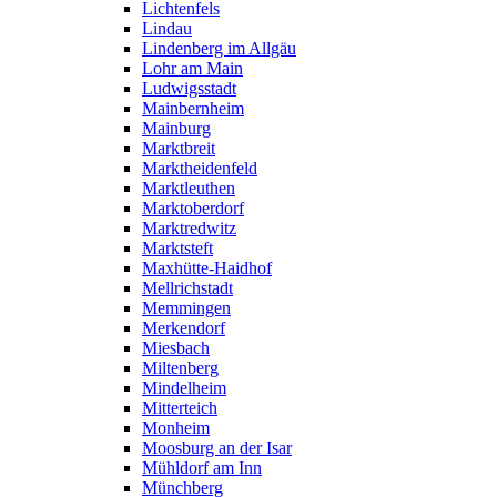
Lichtenfels
Lindau
Lindenberg im Allgäu
Lohr am Main
Ludwigsstadt
Mainbernheim
Mainburg
Marktbreit
Marktheidenfeld
Marktleuthen
Marktoberdorf
Marktredwitz
Marktsteft
Maxhütte-Haidhof
Mellrichstadt
Memmingen
Merkendorf
Miesbach
Miltenberg
Mindelheim
Mitterteich
Monheim
Moosburg an der Isar
Mühldorf am Inn
Münchberg