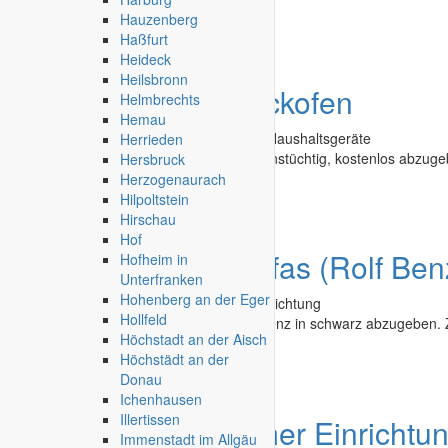
Hauzenberg
Kempten
-
26.09.2025
Haßfurt
Heideck
Heilsbronn
Angebot
Einbaubackofen
Helmbrechts
Hemau
Second Hand - Flohmarkt
»
Haushalt & Haushaltsgeräte
Herrieden
Einbaubackofen: Standardmaße, funktionstüchtig, kostenlos abzuge
Hersbruck
Herzogenaurach
Sindelfingen
-
17.07.2025
Hilpoltstein
Hirschau
Hof
Angebot
2 Ledersofas (Rolf Ben
Hofheim in
Unterfranken
Hohenberg an der Eger
Second Hand - Flohmarkt
»
Möbel & Einrichtung
Hollfeld
2 zweisitzige Leder-Sofas der Fa. Rolf Benz in schwarz abzugeben.
Höchstadt an der Aisch
Höchstädt an der
Göttingen
-
15.06.2025
Donau
Ichenhausen
Illertissen
Angebot
Badezimmer Einrichtu
Immenstadt im Allgäu