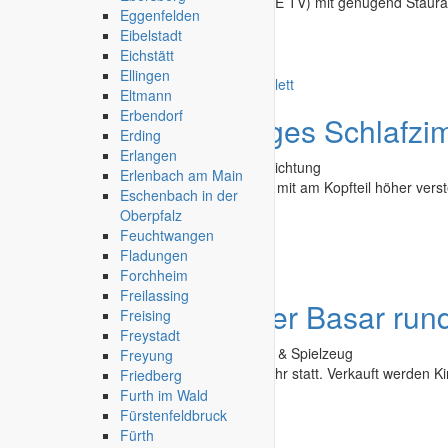
hochwertiger Wohnzimmerschrank (OHNE TV) mit genügend Stauraum
Eggenfelden
2 kleinen Schubladen...
Eibelstadt
Eichstätt
Bruchsal
-
08.03.2026
Ellingen
Eltmann
Erbendorf
Angebot
hochwertiges Schlafzi
Erding
Erlangen
Second Hand - Flohmarkt
»
Möbel & Einrichtung
Erlenbach am Main
Komplett-SET - hochwertiges Doppelbett mit am Kopfteil höher verste
Eschenbach in der
Germany) und...
Oberpfalz
Feuchtwangen
Bruchsal
-
08.03.2026
Fladungen
Forchheim
Freilassing
Angebot
Edesheimer Basar run
Freising
Freystadt
Second Hand - Flohmarkt
»
Baby, Kinder & Spielzeug
Freyung
Der Basar findet von 11.00 Uhr - 14.30 Uhr statt. Verkauft werden Kin
Friedberg
Furth im Wald
Edenkoben
-
23.02.2026
Fürstenfeldbruck
Fürth