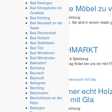
Bad Kissingen
Angebot
Gebrauchte Möbel zu 
Bad Königshofen im
Grabfeld
Second Hand - Flohmarkt
»
Möbel & Einrichtung
Bad Kötzting
Die folgenden Möbel sind zu verschenken. Sie sind in einem relativ 
Bad Neustadt an der
Saale
Bad Reichenhall
-
12.06.2026
Bad Reichenhall
Bad Rodach
Bad Staffelstein
Angebot
HOF FLOHMARKT
Bad Tölz
Bad Windsheim
Bad Wörishofen
Second Hand - Flohmarkt
»
Baby, Kinder & Spielzeug
Baiersdorf
Hof-Flohmarkt in Weinheim Diesen Sonntag findet bei uns ein Hof-Fl
Bamberg
Baunach
Weinheim
-
29.04.2026
Bayreuth
Beilngries
Berching
Angebot
Schlafzimmer echt Hol
Betzenstein
Wohnzimmercouch mit Gla
Bischofsheim an der
Rhön
Bobingen
Second Hand - Flohmarkt
»
Möbel & Einrichtung