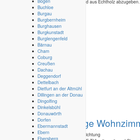
Bogen
Schlafzimmer in sehr, sehr gutem Zustand aus Echtholz abzugeben.
Buchloe
Burgau
Scheßlitz
-
14.04.2026
Burgbernheim
Burghausen
Burgkunstadt
Burglengenfeld
Bärnau
Cham
Coburg
Creußen
Dachau
Deggendorf
Dettelbach
Dietfurt an der Altmühl
Dillingen an der Donau
Dingolfing
Dinkelsbühl
Donauwörth
Angebot
hochwertige Wohnzim
Dorfen
Ebermannstadt
Ebern
Second Hand - Flohmarkt
»
Möbel & Einrichtung
Ebersberg