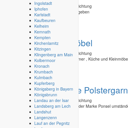
Ingolstadt
Second Hand - Flohmarkt
»
Möbel & Einrichtung
Iphofen
Komplette Badezimmer Einrichtung abzugeben
Karlstadt
Kaufbeuren
Weißenfels
-
29.03.2025
Kelheim
Kemnath
Kempten
Angebot
diverse Möbel
Kirchenlamitz
Kitzingen
Second Hand - Flohmarkt
»
Möbel & Einrichtung
Klingenberg am Main
Verkaufe günstig Ess - Schlaf - Wohnzimmer , Küche und Kleinmöbe
Kolbermoor
Kronach
Haßfurt
-
07.03.2025
Krumbach
Kulmbach
Kupferberg
Angebot
neuwertige Polstergarn
Königsberg in Bayern
Königsbrunn
Landau an der Isar
Second Hand - Flohmarkt
»
Möbel & Einrichtung
Landsberg am Lech
am 20.11.2024 gelieferte Polstergarnitur der Marke Ponsel umständ
Landshut
abzugeben.
Langenzenn
Lauf an der Pegnitz
Flensburg
-
05.03.2025