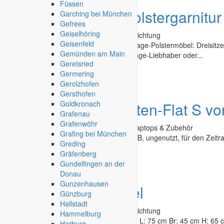
Füssen
Angebot
Vintage Polstergarnitur
Garching bei München
Gefrees
Geiselhöring
Second Hand - Flohmarkt
»
Möbel & Einrichtung
Geisenfeld
Wunderschön erhaltene, neuwertige Vintage-Polstermöbel: Dreisitzer
Gemünden am Main
abzugeben. Nur Abholung. Ideal für Vintage-Liebhaber oder...
Geretsried
Germering
Glauchau
-
15.02.2026
Gerolzhofen
Gersthofen
Goldkronach
Angebot
mobile Daten-Flat S v
Grafenau
Grafenwöhr
Second Hand - Flohmarkt
»
Computer, Laptops & Zubehör
Grafing bei München
biete mobile Daten-Flat S bei 1 & 1, 10 GB, ungenutzt, für den Zeit
Greding
Gräfenberg
Coburg
-
16.11.2025
Gundelfingen an der
Donau
Gunzenhausen
Angebot
Kleinmöbel
Günzburg
Hallstadt
Second Hand - Flohmarkt
»
Möbel & Einrichtung
Hammelburg
kl. Eichenschränkchen mit 2 Schubladen, L: 75 cm Br: 45 cm H: 65 cm
Harburg