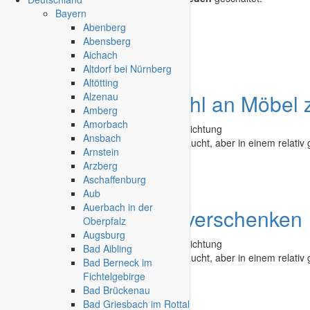
Bayern
Abenberg
Kleinanzeige aufgeben
Abensberg
Schnellregistrierung
mit nur einem Schritt!
Aichach
Altdorf bei Nürnberg
Altötting
Angebot
Eine Anzahl an Möbel 
Alzenau
Amberg
Amorbach
Second Hand - Flohmarkt
»
Möbel & Einrichtung
Ansbach
Diese Möbel sind zu verschenken. Gebraucht, aber in einem relativ 
Arnstein
Arzberg
Bad Reichenhall
-
12.06.2026
Aschaffenburg
Aub
Auerbach in der
Angebot
Möbel zu verschenken
Oberpfalz
Augsburg
Second Hand - Flohmarkt
»
Möbel & Einrichtung
Bad Aibling
Diese Möbel sind zu verschenken. Gebraucht, aber in einem relativ g
Bad Berneck im
Fichtelgebirge
Bad Reichenhall
-
12.06.2026
Bad Brückenau
Bad Griesbach im Rottal