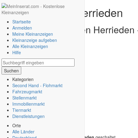
Gratis Inserat Herrieden
Startseite
Gratis Kleinanzeigen Herrieden 
Anmelden
Meine Kleinanzeigen
inserieren
Kleinanzeige aufgeben
Alle Kleinanzeigen
Hilfe
Suchen
Kategorien
Second Hand - Flohmarkt
Fahrzeugmarkt
Stellenmarkt
Immobilienmarkt
Tiermarkt
Dienstleistungen
Orte
Alle Länder
Derzeit sind keine Kleinanzeigen in
Herrieden
geschaltet.
Deutschland