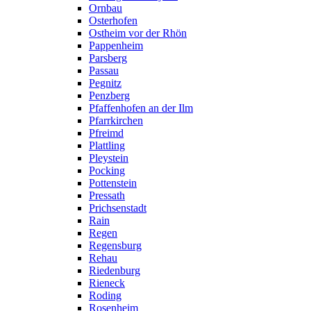
Ornbau
Osterhofen
Ostheim vor der Rhön
Pappenheim
Parsberg
Passau
Pegnitz
Penzberg
Pfaffenhofen an der Ilm
Pfarrkirchen
Pfreimd
Plattling
Pleystein
Pocking
Pottenstein
Pressath
Prichsenstadt
Rain
Regen
Regensburg
Rehau
Riedenburg
Rieneck
Roding
Rosenheim