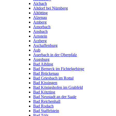
Aichach
Altdorf bei Nürnberg
Altötting
Alzenau
Amberg
Amorbach
Ansbach
Arnstein
Arzberg
Aschaffenburg
Aub
Auerbach in der Oberpfalz
Augsburg
Bad Aibling
Bad Berneck im Fichtelgebirge
Bad Brückenau
Bad Griesbach im Rottal
Bad Kissingen
Bad Königshofen im Grabfeld
Bad Kötzting
Bad Neustadt an der Saale
Bad Reichenhall
Bad Rodach
Bad Staffelstein
Bad Tölz