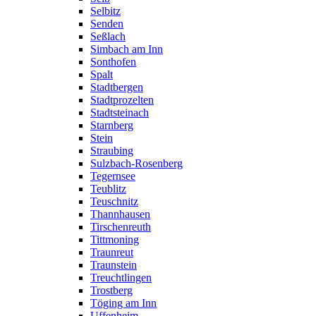
Selbitz
Senden
Seßlach
Simbach am Inn
Sonthofen
Spalt
Stadtbergen
Stadtprozelten
Stadtsteinach
Starnberg
Stein
Straubing
Sulzbach-Rosenberg
Tegernsee
Teublitz
Teuschnitz
Thannhausen
Tirschenreuth
Tittmoning
Traunreut
Traunstein
Treuchtlingen
Trostberg
Töging am Inn
Uffenheim