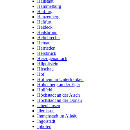
Hallstadt
Hammelburg
Harburg
Hauzenberg
Haßfurt
Heideck
Heilsbronn
Helmbrechts
Hemau
Herrieden
Hersbruck
Herzogenaurach
Hilpoltstein
Hirschau
Hof
Hofheim in Unterfranken
Hohenberg an der Eger
Hollfeld
Höchstadt an der Aisch
Höchstädt an der Donau
Ichenhausen
Illertissen
Immenstadt im Allgäu
Ingolstadt
Iphofen