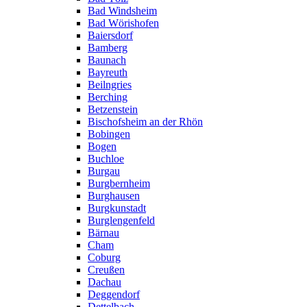
Bad Windsheim
Bad Wörishofen
Baiersdorf
Bamberg
Baunach
Bayreuth
Beilngries
Berching
Betzenstein
Bischofsheim an der Rhön
Bobingen
Bogen
Buchloe
Burgau
Burgbernheim
Burghausen
Burgkunstadt
Burglengenfeld
Bärnau
Cham
Coburg
Creußen
Dachau
Deggendorf
Dettelbach