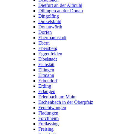
Dietfurt an der Altmühl
Dillingen an der Donau
Dingolfing
Dinkelsbühl
Donauwörth
Dorfen
Ebermannstadt
Ebern
Ebersberg
Eggenfelden
Eibelstadt
Eichstätt
Ellingen
Eltmann
Erbendorf
Erding
Erlangen
Erlenbach am Main
Eschenbach in der Oberpfalz
Feuchtwangen
Fladungen
Forchheim
Freilassing
Freising