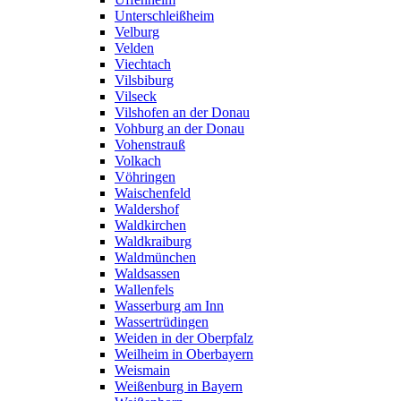
Unterschleißheim
Velburg
Velden
Viechtach
Vilsbiburg
Vilseck
Vilshofen an der Donau
Vohburg an der Donau
Vohenstrauß
Volkach
Vöhringen
Waischenfeld
Waldershof
Waldkirchen
Waldkraiburg
Waldmünchen
Waldsassen
Wallenfels
Wasserburg am Inn
Wassertrüdingen
Weiden in der Oberpfalz
Weilheim in Oberbayern
Weismain
Weißenburg in Bayern