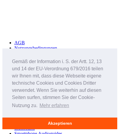
AGB
Nutzungsbedingungen
Datenschutzerklärung
Häufig gestellte Fragen
Gemäß der Information i. S. der Artt. 12, 13
Sicherheitshinweise
und 14 der EU-Verordnung 679/2016 teilen
Werbung schalten
Impressum
wir Ihnen mit, dass diese Webseite eigene
technische Cookies und Cookies Dritter
Studenteninserate.at
verwendet. Wenn Sie weiterhin auf diesen
Kleinanzeigen-Suedtirol.com
RC-Flohmarkt.com
Seiten surfen, stimmen Sie der Cookie-
MeinInserat.at
Nutzung zu.
Mehr erfahren
MeinInserat.com
Auswandern nach Südtirol
AnnunciPratici.it
MeinInserat.it
Akzeptieren
Immobar.it
Smartphone Audioguides