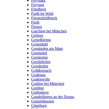
Freystadt
Freyung
Friedberg
Furth im Wald
Fürstenfeldbruck
Fürth
Füssen
Garching bei München
Gefrees
Geiselhöring
Geisenfeld
Gemünden am Main
Geretsried
Germering
Gerolzhofen
Gersthofen
Goldkronach
Grafenau
Grafenwöhr
Grafing bei München
Greding
Gräfenberg
Gundelfingen an der Donau
Gunzenhausen
Günzburg