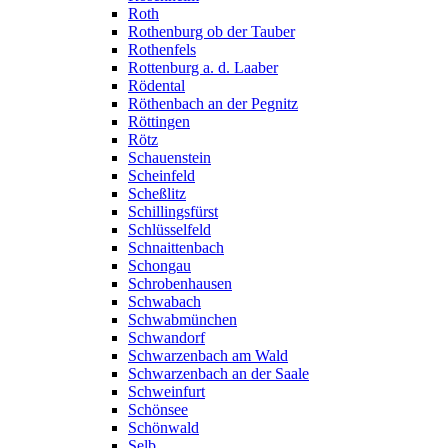
Roth
Rothenburg ob der Tauber
Rothenfels
Rottenburg a. d. Laaber
Rödental
Röthenbach an der Pegnitz
Röttingen
Rötz
Schauenstein
Scheinfeld
Scheßlitz
Schillingsfürst
Schlüsselfeld
Schnaittenbach
Schongau
Schrobenhausen
Schwabach
Schwabmünchen
Schwandorf
Schwarzenbach am Wald
Schwarzenbach an der Saale
Schweinfurt
Schönsee
Schönwald
Selb