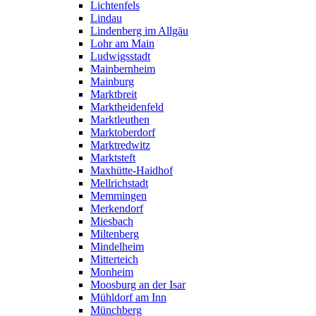
Lichtenfels
Lindau
Lindenberg im Allgäu
Lohr am Main
Ludwigsstadt
Mainbernheim
Mainburg
Marktbreit
Marktheidenfeld
Marktleuthen
Marktoberdorf
Marktredwitz
Marktsteft
Maxhütte-Haidhof
Mellrichstadt
Memmingen
Merkendorf
Miesbach
Miltenberg
Mindelheim
Mitterteich
Monheim
Moosburg an der Isar
Mühldorf am Inn
Münchberg