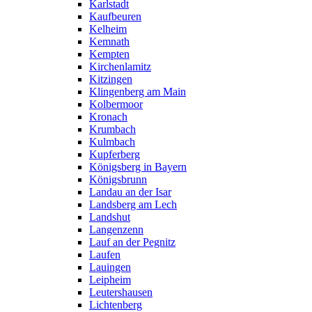
Karlstadt
Kaufbeuren
Kelheim
Kemnath
Kempten
Kirchenlamitz
Kitzingen
Klingenberg am Main
Kolbermoor
Kronach
Krumbach
Kulmbach
Kupferberg
Königsberg in Bayern
Königsbrunn
Landau an der Isar
Landsberg am Lech
Landshut
Langenzenn
Lauf an der Pegnitz
Laufen
Lauingen
Leipheim
Leutershausen
Lichtenberg