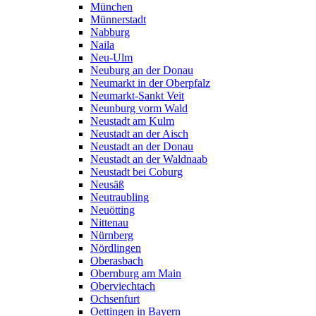
München
Münnerstadt
Nabburg
Naila
Neu-Ulm
Neuburg an der Donau
Neumarkt in der Oberpfalz
Neumarkt-Sankt Veit
Neunburg vorm Wald
Neustadt am Kulm
Neustadt an der Aisch
Neustadt an der Donau
Neustadt an der Waldnaab
Neustadt bei Coburg
Neusäß
Neutraubling
Neuötting
Nittenau
Nürnberg
Nördlingen
Oberasbach
Obernburg am Main
Oberviechtach
Ochsenfurt
Oettingen in Bayern