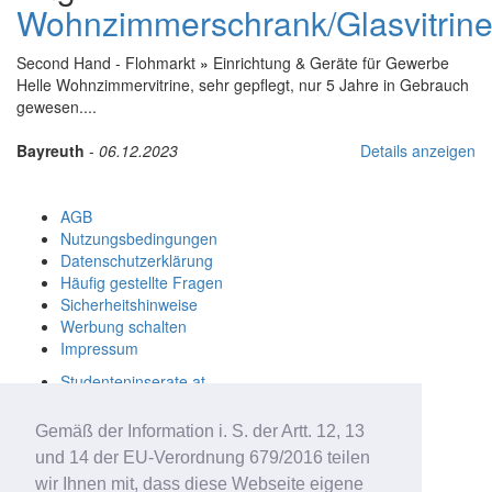
Wohnzimmerschrank/Glasvitrin
Second Hand - Flohmarkt
»
Einrichtung & Geräte für Gewerbe
Helle Wohnzimmervitrine, sehr gepflegt, nur 5 Jahre in Gebrauch
gewesen....
Bayreuth
-
06.12.2023
Details anzeigen
AGB
Nutzungsbedingungen
Datenschutzerklärung
Häufig gestellte Fragen
Sicherheitshinweise
Werbung schalten
Impressum
Studenteninserate.at
Kleinanzeigen-Suedtirol.com
RC-Flohmarkt.com
Gemäß der Information i. S. der Artt. 12, 13
MeinInserat.at
und 14 der EU-Verordnung 679/2016 teilen
MeinInserat.com
wir Ihnen mit, dass diese Webseite eigene
Auswandern nach Südtirol