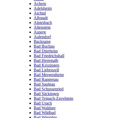
Achern
Adelsheim
Aichtal
Albstadt
Alpirsbach
Altensteig
Asperg
Aulendorf
Backnang
Bad Buchau
Bad Dürrheim
Bad Friedrichshall
Bad Herrenalb
Bad Krozingen
Bad Liebenzell
Bad Mergentheim
Bad Rappenau
Bad Saulgau
Bad Schussenried
Bad Säckingen
Bad Teinach-Zavelstein
Bad Urach
Bad Waldsee
Bad Wildbad
Bad Wimpfen