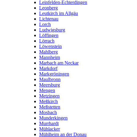
Leinfelden-Echterdingen
Leonberg
Leutkirch im Allgäu
Lichtenau
Lorch
Ludwigsburg
Löffingen
Lörrach
Löwenstein
Mahlberg
Mannheim
Marbach am Neckar
Markdorf
Markgröningen
Maulbronn
Meersburg
Mengen
Metzingen
Meßkirch
Meßstetten
Mosbach
Munderkingen
Murrhardt
Mühlacker
Mühlheim an der Donau