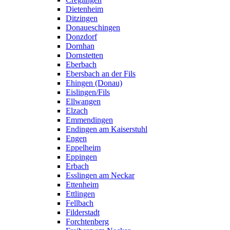
Dietenheim
Ditzingen
Donaueschingen
Donzdorf
Dornhan
Dornstetten
Eberbach
Ebersbach an der Fils
Ehingen (Donau)
Eislingen/Fils
Ellwangen
Elzach
Emmendingen
Endingen am Kaiserstuhl
Engen
Eppelheim
Eppingen
Erbach
Esslingen am Neckar
Ettenheim
Ettlingen
Fellbach
Filderstadt
Forchtenberg