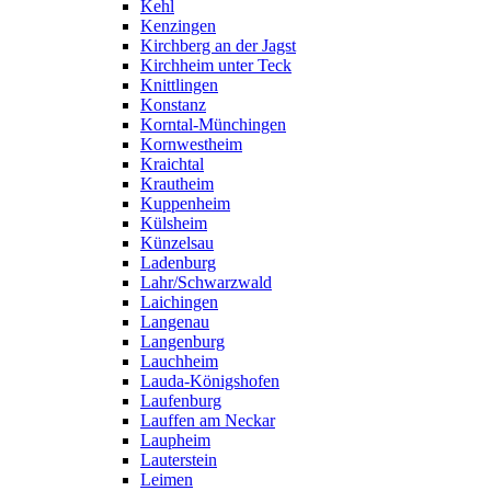
Kehl
Kenzingen
Kirchberg an der Jagst
Kirchheim unter Teck
Knittlingen
Konstanz
Korntal-Münchingen
Kornwestheim
Kraichtal
Krautheim
Kuppenheim
Külsheim
Künzelsau
Ladenburg
Lahr/Schwarzwald
Laichingen
Langenau
Langenburg
Lauchheim
Lauda-Königshofen
Laufenburg
Lauffen am Neckar
Laupheim
Lauterstein
Leimen