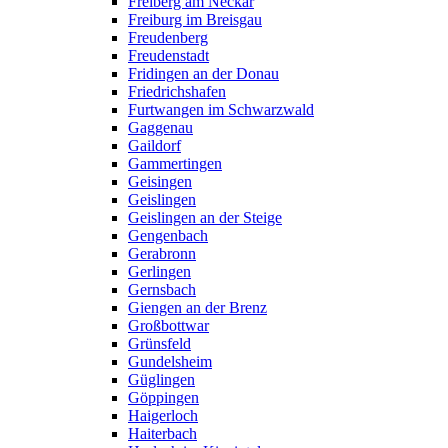
Freiberg am Neckar
Freiburg im Breisgau
Freudenberg
Freudenstadt
Fridingen an der Donau
Friedrichshafen
Furtwangen im Schwarzwald
Gaggenau
Gaildorf
Gammertingen
Geisingen
Geislingen
Geislingen an der Steige
Gengenbach
Gerabronn
Gerlingen
Gernsbach
Giengen an der Brenz
Großbottwar
Grünsfeld
Gundelsheim
Güglingen
Göppingen
Haigerloch
Haiterbach