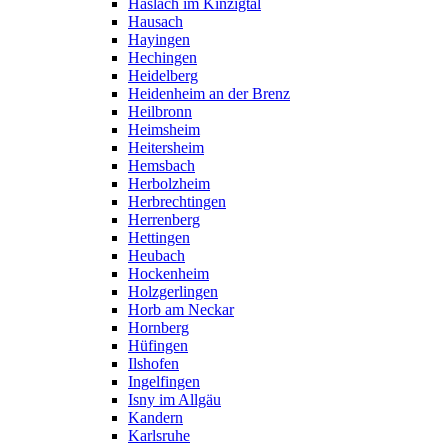
Haslach im Kinzigtal
Hausach
Hayingen
Hechingen
Heidelberg
Heidenheim an der Brenz
Heilbronn
Heimsheim
Heitersheim
Hemsbach
Herbolzheim
Herbrechtingen
Herrenberg
Hettingen
Heubach
Hockenheim
Holzgerlingen
Horb am Neckar
Hornberg
Hüfingen
Ilshofen
Ingelfingen
Isny im Allgäu
Kandern
Karlsruhe