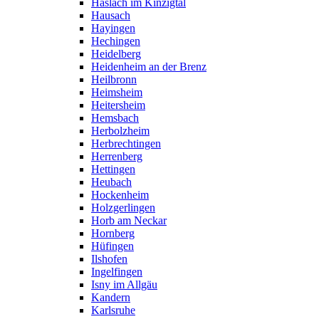
Haslach im Kinzigtal
Hausach
Hayingen
Hechingen
Heidelberg
Heidenheim an der Brenz
Heilbronn
Heimsheim
Heitersheim
Hemsbach
Herbolzheim
Herbrechtingen
Herrenberg
Hettingen
Heubach
Hockenheim
Holzgerlingen
Horb am Neckar
Hornberg
Hüfingen
Ilshofen
Ingelfingen
Isny im Allgäu
Kandern
Karlsruhe