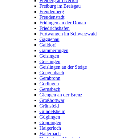
Freiberg am Neckar
Freiburg im Breisgau
Freudenberg
Freudenstadt
Fridingen an der Donau
Friedrichshafen
Furtwangen im Schwarzwald
Gaggenau
Gaildorf
Gammertingen
Geisingen
Geislingen
Geislingen an der Steige
Gengenbach
Gerabronn
Gerlingen
Gernsbach
Giengen an der Brenz
Großbottwar
Grünsfeld
Gundelsheim
Güglingen
Göppingen
Haigerloch
Haiterbach