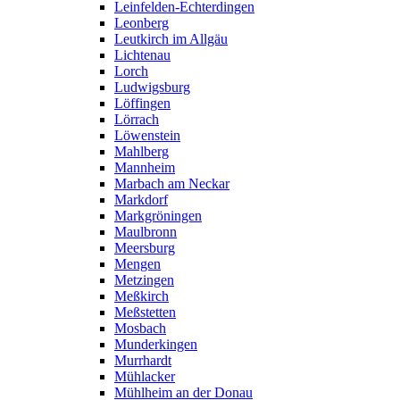
Leinfelden-Echterdingen
Leonberg
Leutkirch im Allgäu
Lichtenau
Lorch
Ludwigsburg
Löffingen
Lörrach
Löwenstein
Mahlberg
Mannheim
Marbach am Neckar
Markdorf
Markgröningen
Maulbronn
Meersburg
Mengen
Metzingen
Meßkirch
Meßstetten
Mosbach
Munderkingen
Murrhardt
Mühlacker
Mühlheim an der Donau