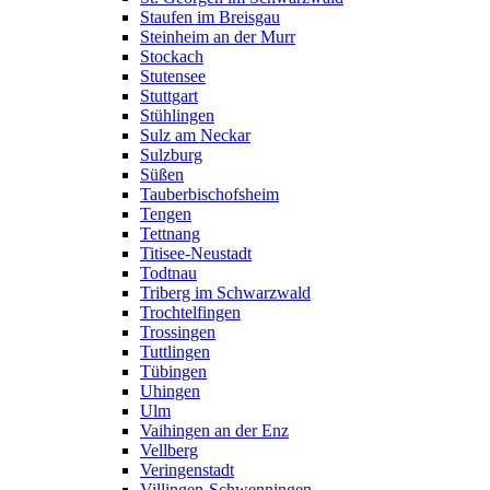
Staufen im Breisgau
Steinheim an der Murr
Stockach
Stutensee
Stuttgart
Stühlingen
Sulz am Neckar
Sulzburg
Süßen
Tauberbischofsheim
Tengen
Tettnang
Titisee-Neustadt
Todtnau
Triberg im Schwarzwald
Trochtelfingen
Trossingen
Tuttlingen
Tübingen
Uhingen
Ulm
Vaihingen an der Enz
Vellberg
Veringenstadt
Villingen-Schwenningen