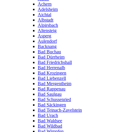
Achern
Adelsheim
Aichtal
Albstadt
Alpirsbach
Altensteig
Asperg
Aulendorf
Backnang
Bad Buchau
Bad Dürrheim
Bad Friedrichshall
Bad Herrenalb
Bad Krozingen
Bad Liebenzell
Bad Mergentheim
Bad Rappenau
Bad Saulgau
Bad Schussenried
Bad Säckingen
Bad Teinach-Zavelstein
Bad Urach
Bad Waldsee
Bad Wildbad
Bad Wimpfen