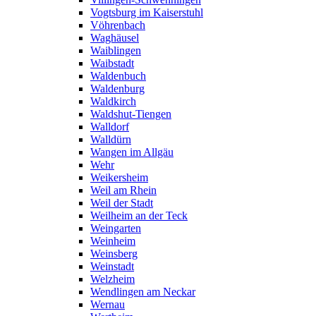
Vogtsburg im Kaiserstuhl
Vöhrenbach
Waghäusel
Waiblingen
Waibstadt
Waldenbuch
Waldenburg
Waldkirch
Waldshut-Tiengen
Walldorf
Walldürn
Wangen im Allgäu
Wehr
Weikersheim
Weil am Rhein
Weil der Stadt
Weilheim an der Teck
Weingarten
Weinheim
Weinsberg
Weinstadt
Welzheim
Wendlingen am Neckar
Wernau