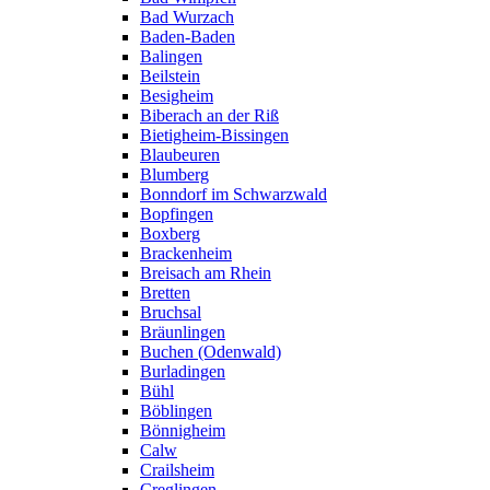
Bad Wurzach
Baden-Baden
Balingen
Beilstein
Besigheim
Biberach an der Riß
Bietigheim-Bissingen
Blaubeuren
Blumberg
Bonndorf im Schwarzwald
Bopfingen
Boxberg
Brackenheim
Breisach am Rhein
Bretten
Bruchsal
Bräunlingen
Buchen (Odenwald)
Burladingen
Bühl
Böblingen
Bönnigheim
Calw
Crailsheim
Creglingen