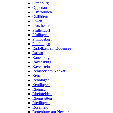
Offenburg
Oppenau
Osterburken
Ostfildern
Owen
Pforzheim
Pfullendorf
Pfullingen
Philippsburg
Plochingen
Radolfzell am Bodensee
Rastatt
Rauenberg
Ravensburg
Ravenstein
Remseck am Neckar
Renchen
Renningen
Reutlingen
Rheinau
Rheinfelden
Rheinstetten
Riedlingen
Rosenfeld
Rottenburg am Neckar