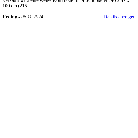
Verkauft wird eine weiße Kommode mit 4 Schubladen: 40 x 47 x
100 cm (215...
Erding
-
06.11.2024
Details anzeigen