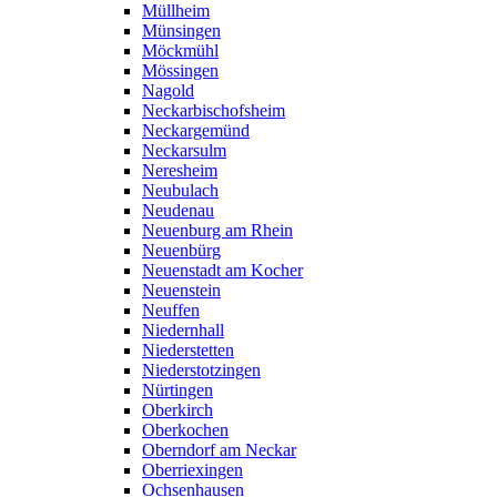
Müllheim
Münsingen
Möckmühl
Mössingen
Nagold
Neckarbischofsheim
Neckargemünd
Neckarsulm
Neresheim
Neubulach
Neudenau
Neuenburg am Rhein
Neuenbürg
Neuenstadt am Kocher
Neuenstein
Neuffen
Niedernhall
Niederstetten
Niederstotzingen
Nürtingen
Oberkirch
Oberkochen
Oberndorf am Neckar
Oberriexingen
Ochsenhausen