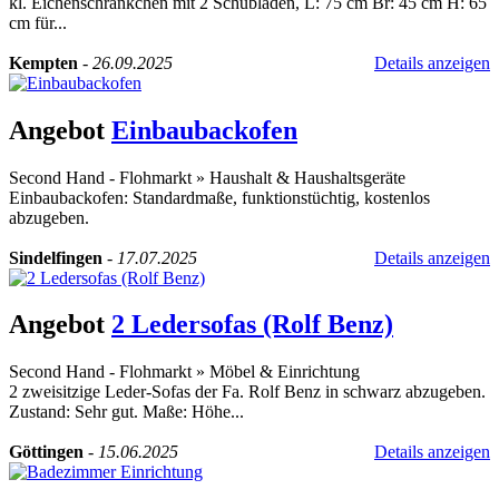
kl. Eichenschränkchen mit 2 Schubladen, L: 75 cm Br: 45 cm H: 65
cm für...
Kempten
-
26.09.2025
Details anzeigen
Angebot
Einbaubackofen
Second Hand - Flohmarkt
»
Haushalt & Haushaltsgeräte
Einbaubackofen: Standardmaße, funktionstüchtig, kostenlos
abzugeben.
Sindelfingen
-
17.07.2025
Details anzeigen
Angebot
2 Ledersofas (Rolf Benz)
Second Hand - Flohmarkt
»
Möbel & Einrichtung
2 zweisitzige Leder-Sofas der Fa. Rolf Benz in schwarz abzugeben.
Zustand: Sehr gut. Maße: Höhe...
Göttingen
-
15.06.2025
Details anzeigen