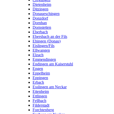
Dietenheim
Ditzingen
Donaueschingen
Donzdorf
Dornhan
Dornstetten
Eberbach
Ebersbach an der Fils
Ehingen (Donau)
Eislingen/Fils
Ellwangen
Elzach
Emmendingen
Endingen am Kaiserstuhl
Engen
Eppelheim
Eppingen
Erbach
Esslingen am Neckar
Ettenheim
Ettlingen
Fellbach
Filderstadt
Forchtenberg