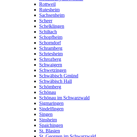
Rottweil
Rutesheim
Sachsenheim
Scheer
Schelklingen
Schiltach
Schopfheim
Schorndorf
Schramberg
Schriesheim
Schrozberg
Schwaigern
Schwetzingen
Schwäbisch Gmünd
Schwäbisch Hall
Schömberg
Schönau
Schönau im Schwarzwald
Sigmaringen
Sindelfingen
Singen
Sinsheim
Spaichingen
St. Blasien
St. Georgen im Schwarzwald