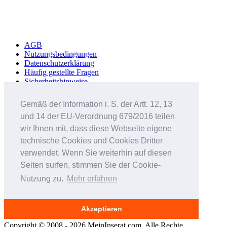
AGB
Nutzungsbedingungen
Datenschutzerklärung
Häufig gestellte Fragen
Sicherheitshinweise
Werbung schalten
Impressum
Gemäß der Information i. S. der Artt. 12, 13
und 14 der EU-Verordnung 679/2016 teilen
Studenteninserate.at
Kleinanzeigen-Suedtirol.com
wir Ihnen mit, dass diese Webseite eigene
RC-Flohmarkt.com
technische Cookies und Cookies Dritter
MeinInserat.at
verwendet. Wenn Sie weiterhin auf diesen
MeinInserat.com
Auswandern nach Südtirol
Seiten surfen, stimmen Sie der Cookie-
AnnunciPratici.it
Nutzung zu.
Mehr erfahren
MeinInserat.it
Immobar.it
Smartphone Audioguides
Erinnerungsportal für Verstorbene
Akzeptieren
Copyright © 2008 - 2026 MeinInserat.com. Alle Rechte