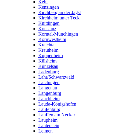
Kehl
Kenzingen
Kirchberg an der Jagst
Kirchheim unter Teck
Knittlingen
Konstanz
Korntal-Münchingen
Kornwestheim
Kraichtal
Krautheim
Kuppenheim
Külsheim
Künzelsau
Ladenburg
Lahr/Schwarzwald
Laichingen
Langenau
Langenburg
Lauchheim
Lauda-Königshofen
Laufenburg
Lauffen am Neckar
Laupheim
Lauterstein
Leimen