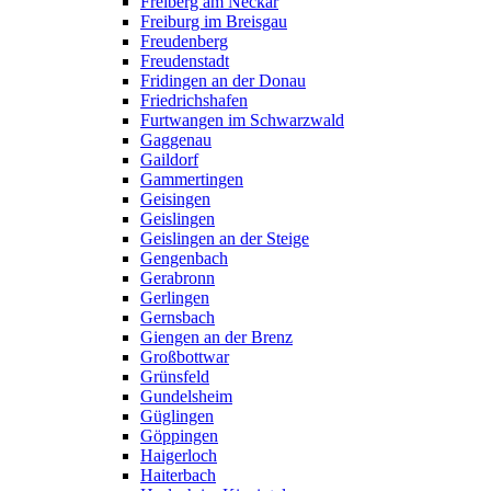
Freiberg am Neckar
Freiburg im Breisgau
Freudenberg
Freudenstadt
Fridingen an der Donau
Friedrichshafen
Furtwangen im Schwarzwald
Gaggenau
Gaildorf
Gammertingen
Geisingen
Geislingen
Geislingen an der Steige
Gengenbach
Gerabronn
Gerlingen
Gernsbach
Giengen an der Brenz
Großbottwar
Grünsfeld
Gundelsheim
Güglingen
Göppingen
Haigerloch
Haiterbach