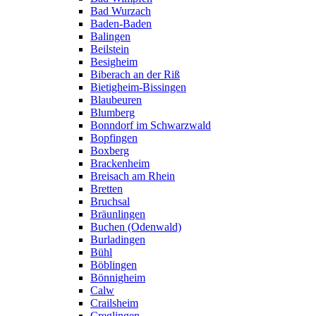
Bad Wurzach
Baden-Baden
Balingen
Beilstein
Besigheim
Biberach an der Riß
Bietigheim-Bissingen
Blaubeuren
Blumberg
Bonndorf im Schwarzwald
Bopfingen
Boxberg
Brackenheim
Breisach am Rhein
Bretten
Bruchsal
Bräunlingen
Buchen (Odenwald)
Burladingen
Bühl
Böblingen
Bönnigheim
Calw
Crailsheim
Creglingen