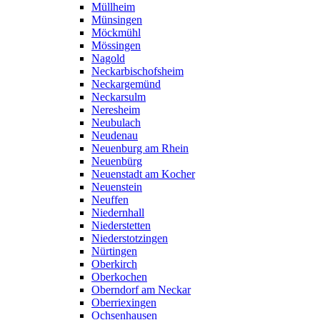
Müllheim
Münsingen
Möckmühl
Mössingen
Nagold
Neckarbischofsheim
Neckargemünd
Neckarsulm
Neresheim
Neubulach
Neudenau
Neuenburg am Rhein
Neuenbürg
Neuenstadt am Kocher
Neuenstein
Neuffen
Niedernhall
Niederstetten
Niederstotzingen
Nürtingen
Oberkirch
Oberkochen
Oberndorf am Neckar
Oberriexingen
Ochsenhausen