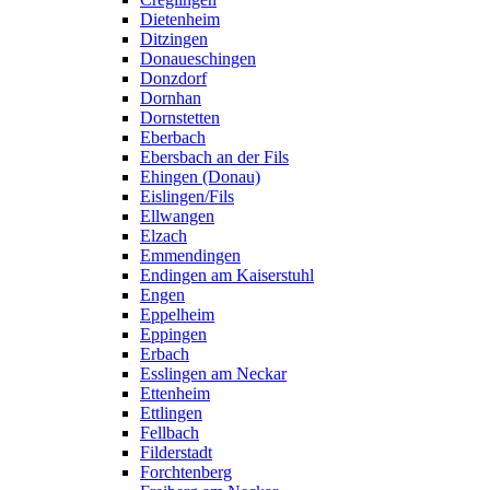
Dietenheim
Ditzingen
Donaueschingen
Donzdorf
Dornhan
Dornstetten
Eberbach
Ebersbach an der Fils
Ehingen (Donau)
Eislingen/Fils
Ellwangen
Elzach
Emmendingen
Endingen am Kaiserstuhl
Engen
Eppelheim
Eppingen
Erbach
Esslingen am Neckar
Ettenheim
Ettlingen
Fellbach
Filderstadt
Forchtenberg