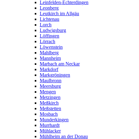
Leinfelden-Echterdingen
Leonberg
Leutkirch im Allgäu
Lichtenau
Lorch
Ludwigsburg
Löffingen
Lörrach
Löwenstein
Mahlberg
Mannheim
Marbach am Neckar
Markdorf
Markgröningen
Maulbronn
Meersburg
Mengen
Metzingen
Meßkirch
Meßstetten
Mosbach
Munderkingen
Murrhardt
Mühlacker
Mühlheim an der Donau