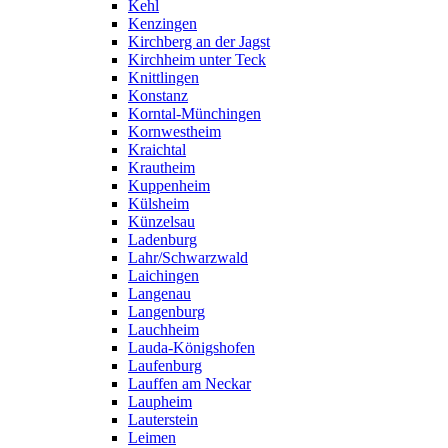
Kehl
Kenzingen
Kirchberg an der Jagst
Kirchheim unter Teck
Knittlingen
Konstanz
Korntal-Münchingen
Kornwestheim
Kraichtal
Krautheim
Kuppenheim
Külsheim
Künzelsau
Ladenburg
Lahr/Schwarzwald
Laichingen
Langenau
Langenburg
Lauchheim
Lauda-Königshofen
Laufenburg
Lauffen am Neckar
Laupheim
Lauterstein
Leimen