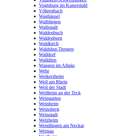
Vogtsburg im Kaiserstuhl
Vöhrenbach
Waghäusel
Waiblingen
Waibstadt
Waldenbuch
Waldenburg
Waldkirch
Waldshut-Tiengen
Walldorf
Walldürn
Wangen im Allgäu
Wehr
Weikersheim
Weil am Rhein
Weil der Stadt
Weilheim an der Teck
Weingarten
Weinheim
Weinsberg
Weinstadt
Welzheim
Wendlingen am Neckar
Wernau