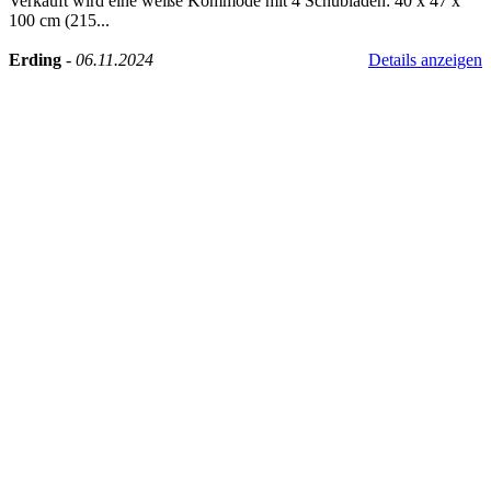
Verkauft wird eine weiße Kommode mit 4 Schubladen: 40 x 47 x
100 cm (215...
Erding
-
06.11.2024
Details anzeigen