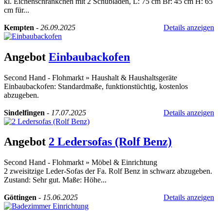
kl. Eichenschränkchen mit 2 Schubladen, L: 75 cm Br: 45 cm H: 65
cm für...
Kempten
-
26.09.2025
Details anzeigen
Angebot
Einbaubackofen
Second Hand - Flohmarkt
»
Haushalt & Haushaltsgeräte
Einbaubackofen: Standardmaße, funktionstüchtig, kostenlos
abzugeben.
Sindelfingen
-
17.07.2025
Details anzeigen
Angebot
2 Ledersofas (Rolf Benz)
Second Hand - Flohmarkt
»
Möbel & Einrichtung
2 zweisitzige Leder-Sofas der Fa. Rolf Benz in schwarz abzugeben.
Zustand: Sehr gut. Maße: Höhe...
Göttingen
-
15.06.2025
Details anzeigen