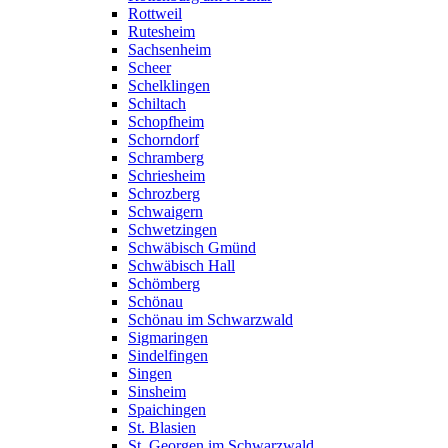
Rottweil
Rutesheim
Sachsenheim
Scheer
Schelklingen
Schiltach
Schopfheim
Schorndorf
Schramberg
Schriesheim
Schrozberg
Schwaigern
Schwetzingen
Schwäbisch Gmünd
Schwäbisch Hall
Schömberg
Schönau
Schönau im Schwarzwald
Sigmaringen
Sindelfingen
Singen
Sinsheim
Spaichingen
St. Blasien
St. Georgen im Schwarzwald