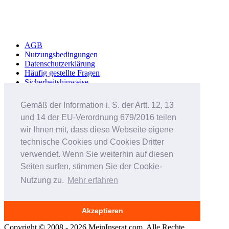
AGB
Nutzungsbedingungen
Datenschutzerklärung
Häufig gestellte Fragen
Sicherheitshinweise
Werbung schalten
Impressum
Gemäß der Information i. S. der Artt. 12, 13
und 14 der EU-Verordnung 679/2016 teilen
Studenteninserate.at
Kleinanzeigen-Suedtirol.com
wir Ihnen mit, dass diese Webseite eigene
RC-Flohmarkt.com
technische Cookies und Cookies Dritter
MeinInserat.at
verwendet. Wenn Sie weiterhin auf diesen
MeinInserat.com
Auswandern nach Südtirol
Seiten surfen, stimmen Sie der Cookie-
AnnunciPratici.it
Nutzung zu.
Mehr erfahren
MeinInserat.it
Immobar.it
Smartphone Audioguides
Erinnerungsportal für Verstorbene
Akzeptieren
Copyright © 2008 - 2026 MeinInserat.com. Alle Rechte