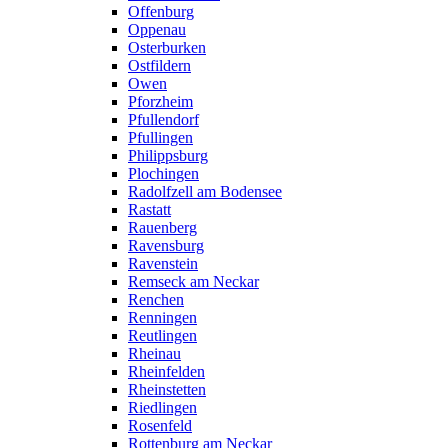
Offenburg
Oppenau
Osterburken
Ostfildern
Owen
Pforzheim
Pfullendorf
Pfullingen
Philippsburg
Plochingen
Radolfzell am Bodensee
Rastatt
Rauenberg
Ravensburg
Ravenstein
Remseck am Neckar
Renchen
Renningen
Reutlingen
Rheinau
Rheinfelden
Rheinstetten
Riedlingen
Rosenfeld
Rottenburg am Neckar