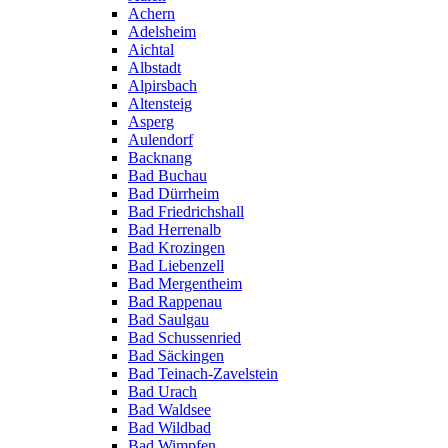
Achern
Adelsheim
Aichtal
Albstadt
Alpirsbach
Altensteig
Asperg
Aulendorf
Backnang
Bad Buchau
Bad Dürrheim
Bad Friedrichshall
Bad Herrenalb
Bad Krozingen
Bad Liebenzell
Bad Mergentheim
Bad Rappenau
Bad Saulgau
Bad Schussenried
Bad Säckingen
Bad Teinach-Zavelstein
Bad Urach
Bad Waldsee
Bad Wildbad
Bad Wimpfen