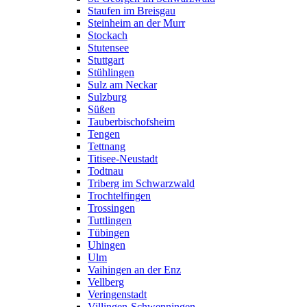
Staufen im Breisgau
Steinheim an der Murr
Stockach
Stutensee
Stuttgart
Stühlingen
Sulz am Neckar
Sulzburg
Süßen
Tauberbischofsheim
Tengen
Tettnang
Titisee-Neustadt
Todtnau
Triberg im Schwarzwald
Trochtelfingen
Trossingen
Tuttlingen
Tübingen
Uhingen
Ulm
Vaihingen an der Enz
Vellberg
Veringenstadt
Villingen-Schwenningen