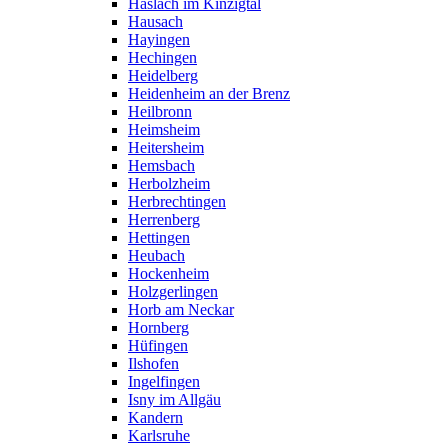
Haslach im Kinzigtal
Hausach
Hayingen
Hechingen
Heidelberg
Heidenheim an der Brenz
Heilbronn
Heimsheim
Heitersheim
Hemsbach
Herbolzheim
Herbrechtingen
Herrenberg
Hettingen
Heubach
Hockenheim
Holzgerlingen
Horb am Neckar
Hornberg
Hüfingen
Ilshofen
Ingelfingen
Isny im Allgäu
Kandern
Karlsruhe