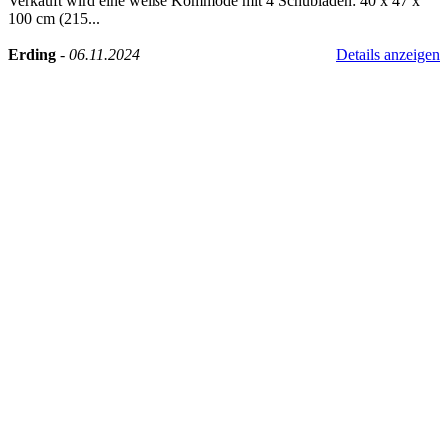
Verkauft wird eine weiße Kommode mit 4 Schubladen: 40 x 47 x
100 cm (215...
Erding
-
06.11.2024
Details anzeigen