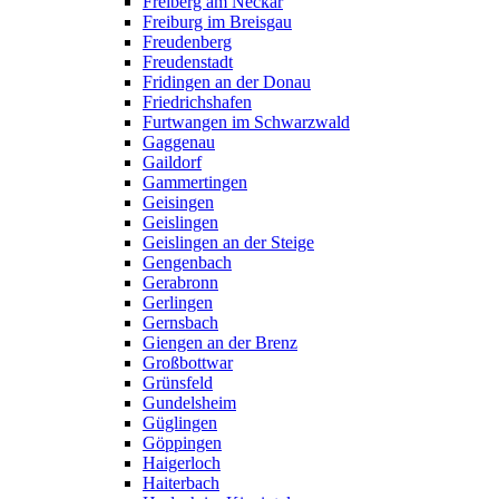
Freiberg am Neckar
Freiburg im Breisgau
Freudenberg
Freudenstadt
Fridingen an der Donau
Friedrichshafen
Furtwangen im Schwarzwald
Gaggenau
Gaildorf
Gammertingen
Geisingen
Geislingen
Geislingen an der Steige
Gengenbach
Gerabronn
Gerlingen
Gernsbach
Giengen an der Brenz
Großbottwar
Grünsfeld
Gundelsheim
Güglingen
Göppingen
Haigerloch
Haiterbach