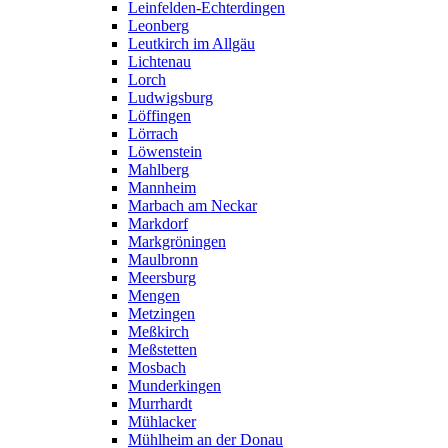
Leinfelden-Echterdingen
Leonberg
Leutkirch im Allgäu
Lichtenau
Lorch
Ludwigsburg
Löffingen
Lörrach
Löwenstein
Mahlberg
Mannheim
Marbach am Neckar
Markdorf
Markgröningen
Maulbronn
Meersburg
Mengen
Metzingen
Meßkirch
Meßstetten
Mosbach
Munderkingen
Murrhardt
Mühlacker
Mühlheim an der Donau