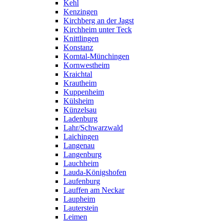
Kehl
Kenzingen
Kirchberg an der Jagst
Kirchheim unter Teck
Knittlingen
Konstanz
Korntal-Münchingen
Kornwestheim
Kraichtal
Krautheim
Kuppenheim
Külsheim
Künzelsau
Ladenburg
Lahr/Schwarzwald
Laichingen
Langenau
Langenburg
Lauchheim
Lauda-Königshofen
Laufenburg
Lauffen am Neckar
Laupheim
Lauterstein
Leimen