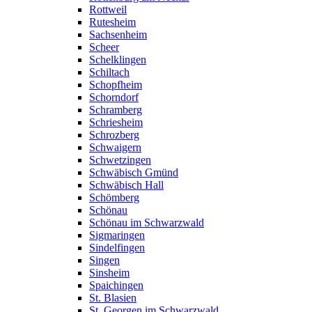
Rottweil
Rutesheim
Sachsenheim
Scheer
Schelklingen
Schiltach
Schopfheim
Schorndorf
Schramberg
Schriesheim
Schrozberg
Schwaigern
Schwetzingen
Schwäbisch Gmünd
Schwäbisch Hall
Schömberg
Schönau
Schönau im Schwarzwald
Sigmaringen
Sindelfingen
Singen
Sinsheim
Spaichingen
St. Blasien
St. Georgen im Schwarzwald