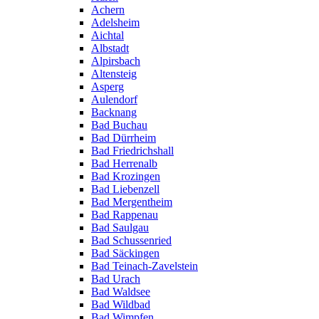
Achern
Adelsheim
Aichtal
Albstadt
Alpirsbach
Altensteig
Asperg
Aulendorf
Backnang
Bad Buchau
Bad Dürrheim
Bad Friedrichshall
Bad Herrenalb
Bad Krozingen
Bad Liebenzell
Bad Mergentheim
Bad Rappenau
Bad Saulgau
Bad Schussenried
Bad Säckingen
Bad Teinach-Zavelstein
Bad Urach
Bad Waldsee
Bad Wildbad
Bad Wimpfen