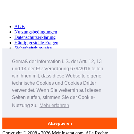
AGB
Nutzungsbedingungen
Datenschutzerklärung
Häufig gestellte Fragen
Sicherheitshinweise
Werbung schalten
Impressum
Gemäß der Information i. S. der Artt. 12, 13
und 14 der EU-Verordnung 679/2016 teilen
Studenteninserate.at
Kleinanzeigen-Suedtirol.com
wir Ihnen mit, dass diese Webseite eigene
RC-Flohmarkt.com
technische Cookies und Cookies Dritter
MeinInserat.at
verwendet. Wenn Sie weiterhin auf diesen
MeinInserat.com
Auswandern nach Südtirol
Seiten surfen, stimmen Sie der Cookie-
AnnunciPratici.it
Nutzung zu.
Mehr erfahren
MeinInserat.it
Immobar.it
Smartphone Audioguides
Erinnerungsportal für Verstorbene
Akzeptieren
Copyright © 2008 - 2026 MeinInserat.com. Alle Rechte