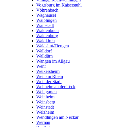
Vogtsburg im Kaiserstuhl
Vöhrenbach
Waghäusel
Waiblingen
Waibstadt
Waldenbuch
Waldenburg
Waldkirch
Waldshut-Tiengen
Walldorf
Walldürn
Wangen im Allgäu
Wehr
Weikersheim
Weil am Rhein
Weil der Stadt
Weilheim an der Teck
Weingarten
Weinheim
Weinsberg
Weinstadt
Welzheim
Wendlingen am Neckar
Wernau