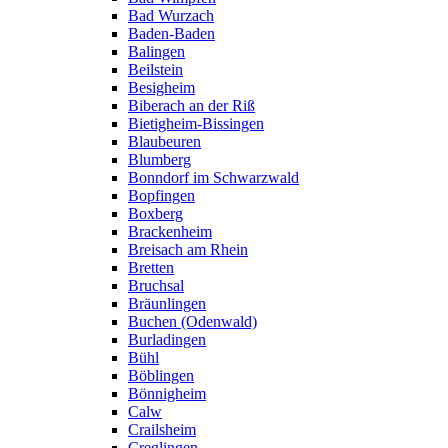
Bad Wurzach
Baden-Baden
Balingen
Beilstein
Besigheim
Biberach an der Riß
Bietigheim-Bissingen
Blaubeuren
Blumberg
Bonndorf im Schwarzwald
Bopfingen
Boxberg
Brackenheim
Breisach am Rhein
Bretten
Bruchsal
Bräunlingen
Buchen (Odenwald)
Burladingen
Bühl
Böblingen
Bönnigheim
Calw
Crailsheim
Creglingen