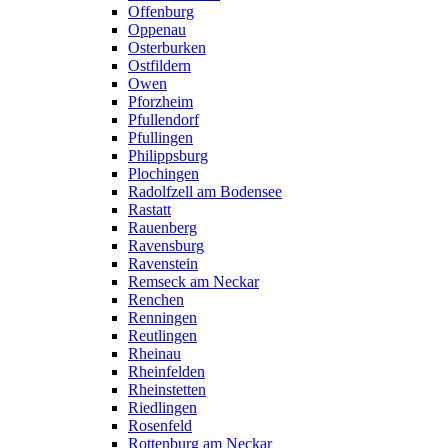
Offenburg
Oppenau
Osterburken
Ostfildern
Owen
Pforzheim
Pfullendorf
Pfullingen
Philippsburg
Plochingen
Radolfzell am Bodensee
Rastatt
Rauenberg
Ravensburg
Ravenstein
Remseck am Neckar
Renchen
Renningen
Reutlingen
Rheinau
Rheinfelden
Rheinstetten
Riedlingen
Rosenfeld
Rottenburg am Neckar