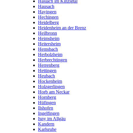
Haslach im Kinzigtal
Hausach
Hayingen
Hechingen
Heidelberg
Heidenheim an der Brenz
Heilbronn
Heimsheim
Heitersheim
Hemsbach
Herbolzheim
Herbrechtingen
Herrenberg
Hettingen
Heubach
Hockenheim
Holzgerlingen
Horb am Neckar
Hornberg
Hüfingen
Ilshofen
Ingelfingen
Isny im Allgäu
Kandern
Karlsruhe