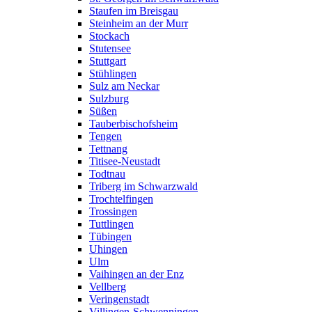
Staufen im Breisgau
Steinheim an der Murr
Stockach
Stutensee
Stuttgart
Stühlingen
Sulz am Neckar
Sulzburg
Süßen
Tauberbischofsheim
Tengen
Tettnang
Titisee-Neustadt
Todtnau
Triberg im Schwarzwald
Trochtelfingen
Trossingen
Tuttlingen
Tübingen
Uhingen
Ulm
Vaihingen an der Enz
Vellberg
Veringenstadt
Villingen-Schwenningen