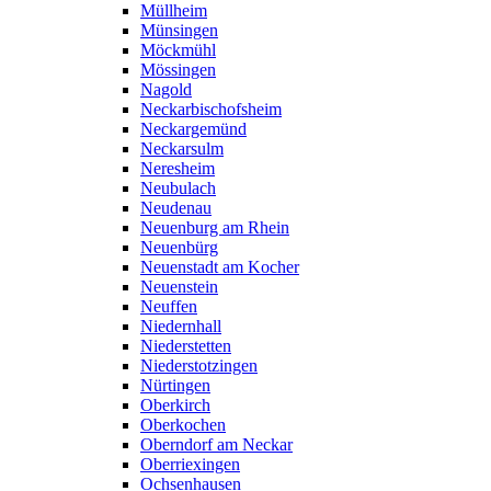
Müllheim
Münsingen
Möckmühl
Mössingen
Nagold
Neckarbischofsheim
Neckargemünd
Neckarsulm
Neresheim
Neubulach
Neudenau
Neuenburg am Rhein
Neuenbürg
Neuenstadt am Kocher
Neuenstein
Neuffen
Niedernhall
Niederstetten
Niederstotzingen
Nürtingen
Oberkirch
Oberkochen
Oberndorf am Neckar
Oberriexingen
Ochsenhausen