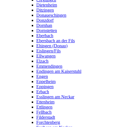
Dietenheim
Ditzingen
Donaueschingen
Donzdorf
Dornhan
Dornstetten
Eberbach
Ebersbach an der Fils
Ehingen (Donau)
Eislingen/Fils
Ellwangen
Elzach
Emmendingen
Endingen am Kaiserstuhl
Engen
Eppelheim
Eppingen
Erbach
Esslingen am Neckar
Ettenheim
Ettlingen
Fellbach
Filderstadt
Forchtenberg