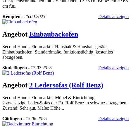
kl. Eichenschränkchen mit 2 Schubladen, L: 75 cm Br: 45 cm H: 65
cm für...
Kempten
-
26.09.2025
Details anzeigen
Angebot
Einbaubackofen
Second Hand - Flohmarkt
»
Haushalt & Haushaltsgeräte
Einbaubackofen: Standardmaße, funktionstüchtig, kostenlos
abzugeben.
Sindelfingen
-
17.07.2025
Details anzeigen
Angebot
2 Ledersofas (Rolf Benz)
Second Hand - Flohmarkt
»
Möbel & Einrichtung
2 zweisitzige Leder-Sofas der Fa. Rolf Benz in schwarz abzugeben.
Zustand: Sehr gut. Maße: Höhe...
Göttingen
-
15.06.2025
Details anzeigen