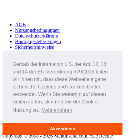
AGB
Nutzungsbedingungen
Datenschutzerklärung
Häufig gestellte Fragen
Sicherheitshinweise
Werbung schalten
Impressum
Gemäß der Information i. S. der Artt. 12, 13
Studenteninserate.at
und 14 der EU-Verordnung 679/2016 teilen
Kleinanzeigen-Suedtirol.com
wir Ihnen mit, dass diese Webseite eigene
RC-Flohmarkt.com
MeinInserat.at
technische Cookies und Cookies Dritter
MeinInserat.com
verwendet. Wenn Sie weiterhin auf diesen
Auswandern nach Südtirol
Seiten surfen, stimmen Sie der Cookie-
AnnunciPratici.it
MeinInserat.it
Nutzung zu.
Mehr erfahren
Immobar.it
Smartphone Audioguides
Erinnerungsportal für Verstorbene
Akzeptieren
Copyright © 2008 - 2026 MeinInserat.com. Alle Rechte