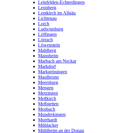
Leinfelden-Echterdingen
Leonberg
Leutkirch im Allgäu
Lichtenau
Lorch
Ludwigsburg
Löffingen
Lörrach
Löwenstein
Mahlberg
Mannheim
Marbach am Neckar
Markdorf
Markgröningen
Maulbronn
Meersburg
Mengen
Metzingen
Meßkirch
Meßstetten
Mosbach
Munderkingen
Murrhardt
Mühlacker
Mühlheim an der Donau