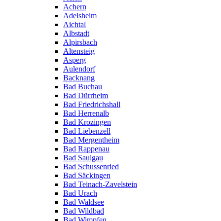
Achern
Adelsheim
Aichtal
Albstadt
Alpirsbach
Altensteig
Asperg
Aulendorf
Backnang
Bad Buchau
Bad Dürrheim
Bad Friedrichshall
Bad Herrenalb
Bad Krozingen
Bad Liebenzell
Bad Mergentheim
Bad Rappenau
Bad Saulgau
Bad Schussenried
Bad Säckingen
Bad Teinach-Zavelstein
Bad Urach
Bad Waldsee
Bad Wildbad
Bad Wimpfen