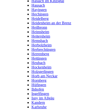
Haslach im Kinzigtal
Hausach
Hayingen
Hechingen
Heidelberg
Heidenheim an der Brenz
Heilbronn
Heimsheim
Heitersheim
Hemsbach
Herbolzheim
Herbrechtingen
Herrenberg
Hettingen
Heubach
Hockenheim
Holzgerlingen
Horb am Neckar
Hornberg
Hüfingen
Ilshofen
Ingelfingen
Isny im Allgäu
Kandern
Karlsruhe