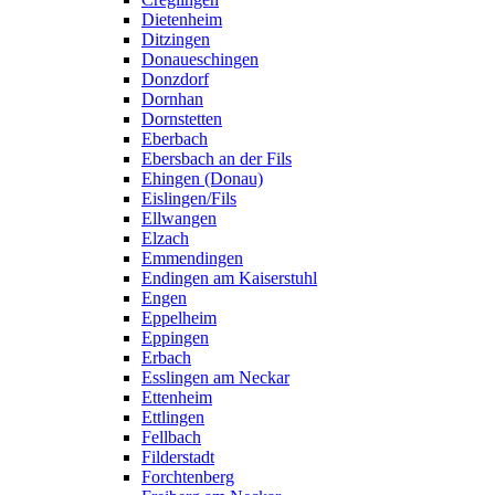
Dietenheim
Ditzingen
Donaueschingen
Donzdorf
Dornhan
Dornstetten
Eberbach
Ebersbach an der Fils
Ehingen (Donau)
Eislingen/Fils
Ellwangen
Elzach
Emmendingen
Endingen am Kaiserstuhl
Engen
Eppelheim
Eppingen
Erbach
Esslingen am Neckar
Ettenheim
Ettlingen
Fellbach
Filderstadt
Forchtenberg