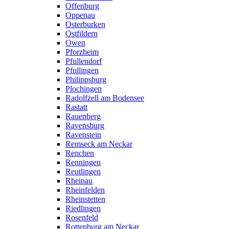
Offenburg
Oppenau
Osterburken
Ostfildern
Owen
Pforzheim
Pfullendorf
Pfullingen
Philippsburg
Plochingen
Radolfzell am Bodensee
Rastatt
Rauenberg
Ravensburg
Ravenstein
Remseck am Neckar
Renchen
Renningen
Reutlingen
Rheinau
Rheinfelden
Rheinstetten
Riedlingen
Rosenfeld
Rottenburg am Neckar