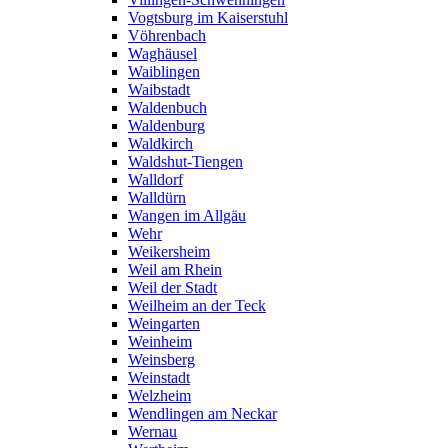
Vogtsburg im Kaiserstuhl
Vöhrenbach
Waghäusel
Waiblingen
Waibstadt
Waldenbuch
Waldenburg
Waldkirch
Waldshut-Tiengen
Walldorf
Walldürn
Wangen im Allgäu
Wehr
Weikersheim
Weil am Rhein
Weil der Stadt
Weilheim an der Teck
Weingarten
Weinheim
Weinsberg
Weinstadt
Welzheim
Wendlingen am Neckar
Wernau