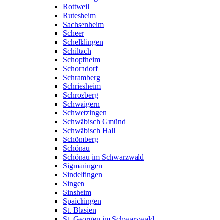
Rottweil
Rutesheim
Sachsenheim
Scheer
Schelklingen
Schiltach
Schopfheim
Schorndorf
Schramberg
Schriesheim
Schrozberg
Schwaigern
Schwetzingen
Schwäbisch Gmünd
Schwäbisch Hall
Schömberg
Schönau
Schönau im Schwarzwald
Sigmaringen
Sindelfingen
Singen
Sinsheim
Spaichingen
St. Blasien
St. Georgen im Schwarzwald