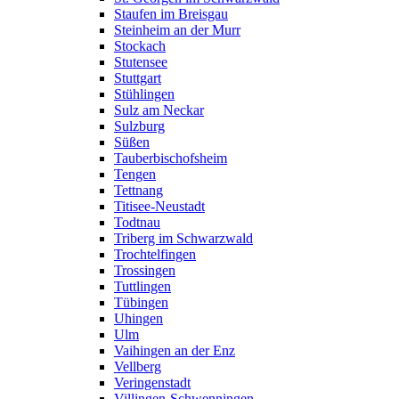
Staufen im Breisgau
Steinheim an der Murr
Stockach
Stutensee
Stuttgart
Stühlingen
Sulz am Neckar
Sulzburg
Süßen
Tauberbischofsheim
Tengen
Tettnang
Titisee-Neustadt
Todtnau
Triberg im Schwarzwald
Trochtelfingen
Trossingen
Tuttlingen
Tübingen
Uhingen
Ulm
Vaihingen an der Enz
Vellberg
Veringenstadt
Villingen-Schwenningen