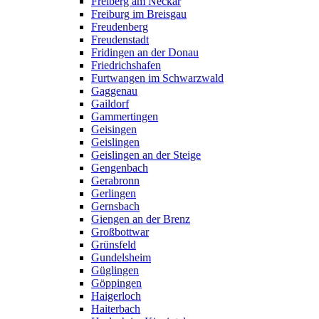
Freiberg am Neckar
Freiburg im Breisgau
Freudenberg
Freudenstadt
Fridingen an der Donau
Friedrichshafen
Furtwangen im Schwarzwald
Gaggenau
Gaildorf
Gammertingen
Geisingen
Geislingen
Geislingen an der Steige
Gengenbach
Gerabronn
Gerlingen
Gernsbach
Giengen an der Brenz
Großbottwar
Grünsfeld
Gundelsheim
Güglingen
Göppingen
Haigerloch
Haiterbach