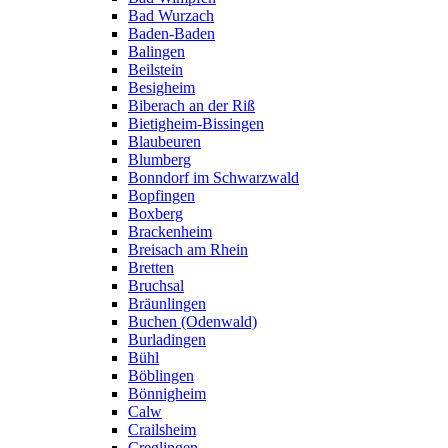
Bad Wurzach
Baden-Baden
Balingen
Beilstein
Besigheim
Biberach an der Riß
Bietigheim-Bissingen
Blaubeuren
Blumberg
Bonndorf im Schwarzwald
Bopfingen
Boxberg
Brackenheim
Breisach am Rhein
Bretten
Bruchsal
Bräunlingen
Buchen (Odenwald)
Burladingen
Bühl
Böblingen
Bönnigheim
Calw
Crailsheim
Creglingen