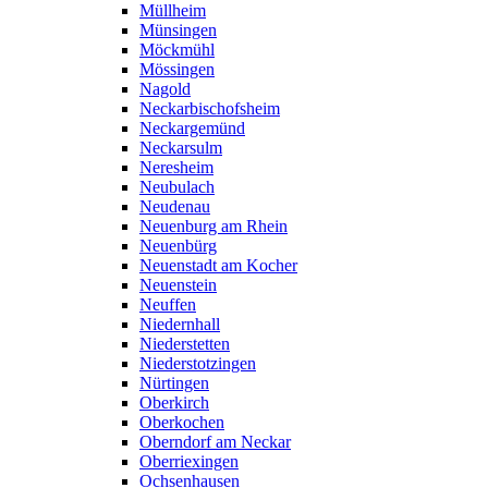
Müllheim
Münsingen
Möckmühl
Mössingen
Nagold
Neckarbischofsheim
Neckargemünd
Neckarsulm
Neresheim
Neubulach
Neudenau
Neuenburg am Rhein
Neuenbürg
Neuenstadt am Kocher
Neuenstein
Neuffen
Niedernhall
Niederstetten
Niederstotzingen
Nürtingen
Oberkirch
Oberkochen
Oberndorf am Neckar
Oberriexingen
Ochsenhausen