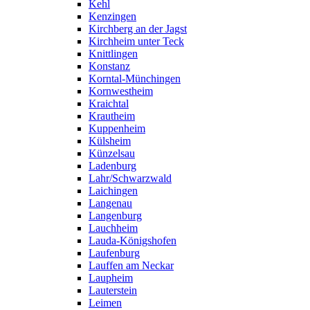
Kehl
Kenzingen
Kirchberg an der Jagst
Kirchheim unter Teck
Knittlingen
Konstanz
Korntal-Münchingen
Kornwestheim
Kraichtal
Krautheim
Kuppenheim
Külsheim
Künzelsau
Ladenburg
Lahr/Schwarzwald
Laichingen
Langenau
Langenburg
Lauchheim
Lauda-Königshofen
Laufenburg
Lauffen am Neckar
Laupheim
Lauterstein
Leimen