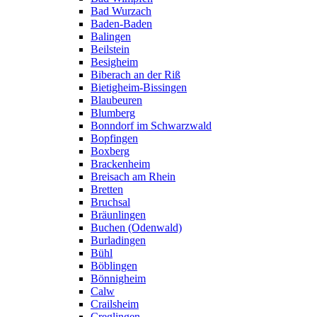
Bad Wurzach
Baden-Baden
Balingen
Beilstein
Besigheim
Biberach an der Riß
Bietigheim-Bissingen
Blaubeuren
Blumberg
Bonndorf im Schwarzwald
Bopfingen
Boxberg
Brackenheim
Breisach am Rhein
Bretten
Bruchsal
Bräunlingen
Buchen (Odenwald)
Burladingen
Bühl
Böblingen
Bönnigheim
Calw
Crailsheim
Creglingen