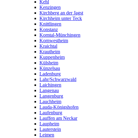
Kehl
Kenzingen
Kirchberg an der Jagst
Kirchheim unter Teck
Knittlingen
Konstanz
Korntal-Münchingen
Kornwestheim
Kraichtal
Krautheim
Kuppenheim
Külsheim
Künzelsau
Ladenburg
Lahr/Schwarzwald
Laichingen
Langenau
Langenburg
Lauchheim
Lauda-Königshofen
Laufenburg
Lauffen am Neckar
Laupheim
Lauterstein
Leimen