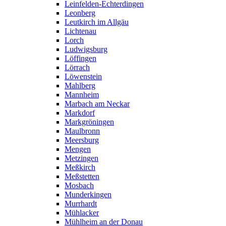
Leinfelden-Echterdingen
Leonberg
Leutkirch im Allgäu
Lichtenau
Lorch
Ludwigsburg
Löffingen
Lörrach
Löwenstein
Mahlberg
Mannheim
Marbach am Neckar
Markdorf
Markgröningen
Maulbronn
Meersburg
Mengen
Metzingen
Meßkirch
Meßstetten
Mosbach
Munderkingen
Murrhardt
Mühlacker
Mühlheim an der Donau