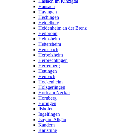
Haslach im Kinzigtal
Hausach
Hayingen
Hechingen
Heidelberg
Heidenheim an der Brenz
Heilbronn
Heimsheim
Heitersheim
Hemsbach
Herbolzheim
Herbrechtingen
Herrenberg
Hettingen
Heubach
Hockenheim
Holzgerlingen
Horb am Neckar
Hornberg
Hüfingen
Ilshofen
Ingelfingen
Isny im Allgäu
Kandern
Karlsruhe