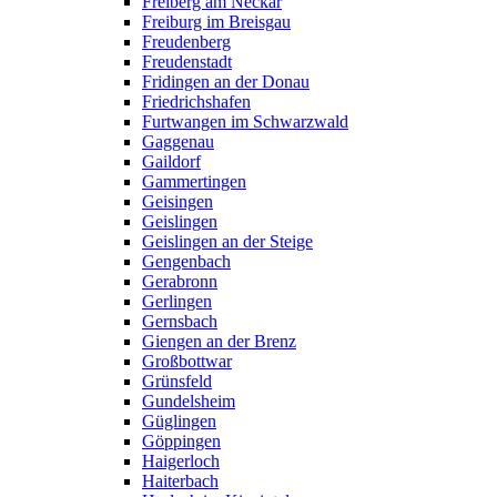
Freiberg am Neckar
Freiburg im Breisgau
Freudenberg
Freudenstadt
Fridingen an der Donau
Friedrichshafen
Furtwangen im Schwarzwald
Gaggenau
Gaildorf
Gammertingen
Geisingen
Geislingen
Geislingen an der Steige
Gengenbach
Gerabronn
Gerlingen
Gernsbach
Giengen an der Brenz
Großbottwar
Grünsfeld
Gundelsheim
Güglingen
Göppingen
Haigerloch
Haiterbach