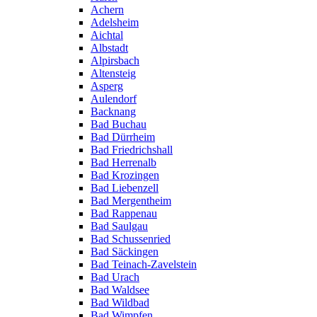
Achern
Adelsheim
Aichtal
Albstadt
Alpirsbach
Altensteig
Asperg
Aulendorf
Backnang
Bad Buchau
Bad Dürrheim
Bad Friedrichshall
Bad Herrenalb
Bad Krozingen
Bad Liebenzell
Bad Mergentheim
Bad Rappenau
Bad Saulgau
Bad Schussenried
Bad Säckingen
Bad Teinach-Zavelstein
Bad Urach
Bad Waldsee
Bad Wildbad
Bad Wimpfen