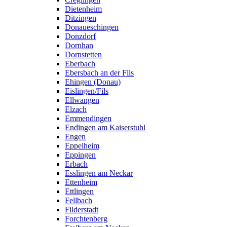
Dietenheim
Ditzingen
Donaueschingen
Donzdorf
Dornhan
Dornstetten
Eberbach
Ebersbach an der Fils
Ehingen (Donau)
Eislingen/Fils
Ellwangen
Elzach
Emmendingen
Endingen am Kaiserstuhl
Engen
Eppelheim
Eppingen
Erbach
Esslingen am Neckar
Ettenheim
Ettlingen
Fellbach
Filderstadt
Forchtenberg