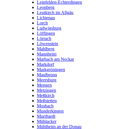
Leinfelden-Echterdingen
Leonberg
Leutkirch im Allgäu
Lichtenau
Lorch
Ludwigsburg
Löffingen
Lörrach
Löwenstein
Mahlberg
Mannheim
Marbach am Neckar
Markdorf
Markgröningen
Maulbronn
Meersburg
Mengen
Metzingen
Meßkirch
Meßstetten
Mosbach
Munderkingen
Murrhardt
Mühlacker
Mühlheim an der Donau