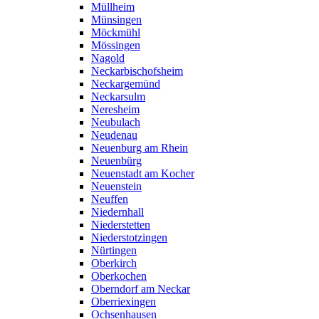
Müllheim
Münsingen
Möckmühl
Mössingen
Nagold
Neckarbischofsheim
Neckargemünd
Neckarsulm
Neresheim
Neubulach
Neudenau
Neuenburg am Rhein
Neuenbürg
Neuenstadt am Kocher
Neuenstein
Neuffen
Niedernhall
Niederstetten
Niederstotzingen
Nürtingen
Oberkirch
Oberkochen
Oberndorf am Neckar
Oberriexingen
Ochsenhausen