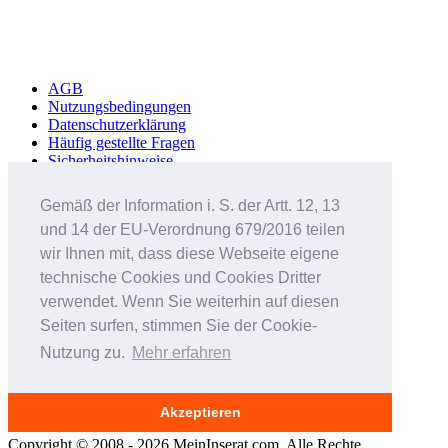
AGB
Nutzungsbedingungen
Datenschutzerklärung
Häufig gestellte Fragen
Sicherheitshinweise
Werbung schalten
Impressum
Gemäß der Information i. S. der Artt. 12, 13
und 14 der EU-Verordnung 679/2016 teilen
Studenteninserate.at
Kleinanzeigen-Suedtirol.com
wir Ihnen mit, dass diese Webseite eigene
RC-Flohmarkt.com
technische Cookies und Cookies Dritter
MeinInserat.at
verwendet. Wenn Sie weiterhin auf diesen
MeinInserat.com
Auswandern nach Südtirol
Seiten surfen, stimmen Sie der Cookie-
AnnunciPratici.it
Nutzung zu.
Mehr erfahren
MeinInserat.it
Immobar.it
Smartphone Audioguides
Erinnerungsportal für Verstorbene
Akzeptieren
Copyright © 2008 - 2026 MeinInserat.com. Alle Rechte