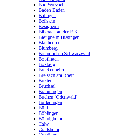
Bad Wurzach
Baden-Baden
Balingen
Beilstein
Besigheim
Biberach an der Riß
Bietigheim-Bissingen
Blaubeuren
Blumberg
Bonndorf im Schwarzwald
Bopfingen
Boxberg
Brackenheim
Breisach am Rhein
Bretten
Bruchsal
Bräunlingen
Buchen (Odenwald)
Burladingen
Bühl
Böblingen
Bönnigheim
Calw
Crailsheim
Creglingen