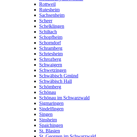
Rottweil
Rutesheim
Sachsenheim
Scheer
Schelklingen
Schiltach
Schopfheim
Schorndorf
Schramberg
Schriesheim
Schrozberg
Schwaigern
Schwetzingen
Schwäbisch Gmünd
Schwäbisch Hall
Schömberg
Schönau
Schönau im Schwarzwald
Sigmaringen
Sindelfingen
Singen
Sinsheim
Spaichingen
St. Blasien
St. Georgen im Schwarzwald