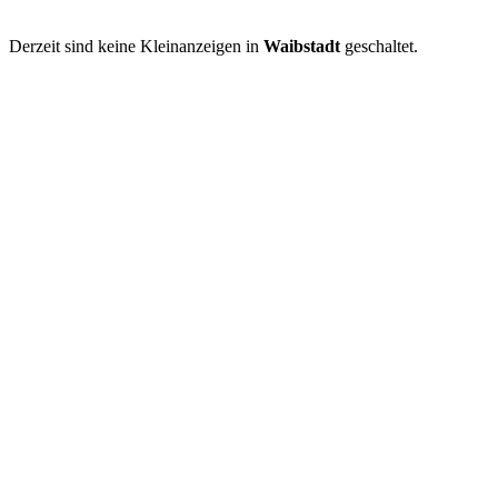
Derzeit sind keine Kleinanzeigen in
Waibstadt
geschaltet.
Kleinanzeige aufgeben
Schnellregistrierung
mit nur einem Schritt!