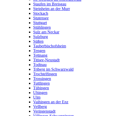
Staufen im Breisgau
Steinheim an der Murr
Stockach
Stutensee
Stuttgart
Stühlingen
Sulz am Neckar
Sulzburg
Süßen
Tauberbischofsheim
Tengen
Tettnang
Titisee-Neustadt
Todtnau
Triberg im Schwarzwald
Trochtelfingen
Trossingen
Tuttlingen
Tübingen
Uhingen
Ulm
Vaihingen an der Enz
Vellberg
Veringenstadt
Villingen-Schwenningen