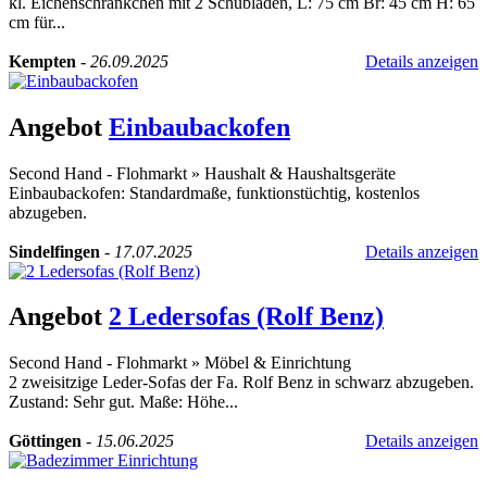
kl. Eichenschränkchen mit 2 Schubladen, L: 75 cm Br: 45 cm H: 65
cm für...
Kempten
-
26.09.2025
Details anzeigen
Angebot
Einbaubackofen
Second Hand - Flohmarkt
»
Haushalt & Haushaltsgeräte
Einbaubackofen: Standardmaße, funktionstüchtig, kostenlos
abzugeben.
Sindelfingen
-
17.07.2025
Details anzeigen
Angebot
2 Ledersofas (Rolf Benz)
Second Hand - Flohmarkt
»
Möbel & Einrichtung
2 zweisitzige Leder-Sofas der Fa. Rolf Benz in schwarz abzugeben.
Zustand: Sehr gut. Maße: Höhe...
Göttingen
-
15.06.2025
Details anzeigen