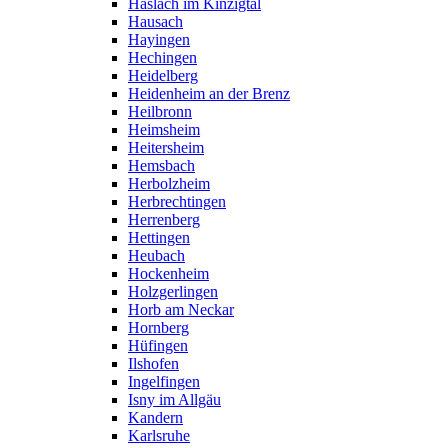
Haslach im Kinzigtal
Hausach
Hayingen
Hechingen
Heidelberg
Heidenheim an der Brenz
Heilbronn
Heimsheim
Heitersheim
Hemsbach
Herbolzheim
Herbrechtingen
Herrenberg
Hettingen
Heubach
Hockenheim
Holzgerlingen
Horb am Neckar
Hornberg
Hüfingen
Ilshofen
Ingelfingen
Isny im Allgäu
Kandern
Karlsruhe