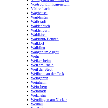
Vogtsburg im Kaiserstuhl
Vöhrenbach
Waghäusel
Waiblingen
Waibstadt
Waldenbuch
Waldenburg
Waldkirch
Waldshut-Tiengen
Walldorf
Walldürn
Wangen im Allgäu
Wehr
Weikersheim
Weil am Rhein
Weil der Stadt
Weilheim an der Teck
Weingarten
Weinheim
Weinsberg
Weinstadt
Welzheim
Wendlingen am Neckar
Wernau