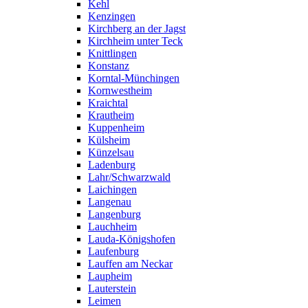
Kehl
Kenzingen
Kirchberg an der Jagst
Kirchheim unter Teck
Knittlingen
Konstanz
Korntal-Münchingen
Kornwestheim
Kraichtal
Krautheim
Kuppenheim
Külsheim
Künzelsau
Ladenburg
Lahr/Schwarzwald
Laichingen
Langenau
Langenburg
Lauchheim
Lauda-Königshofen
Laufenburg
Lauffen am Neckar
Laupheim
Lauterstein
Leimen