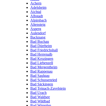
Achern
Adelsheim
Aichtal
Albstadt
Alpirsbach
Altensteig
Asperg
Aulendorf
Backnang
Bad Buchau
Bad Dürrheim
Bad Friedrichshall
Bad Herrenalb
Bad Krozingen
Bad Liebenzell
Bad Mergentheim
Bad Rappenau
Bad Saulgau
Bad Schussenried
Bad Säckingen
Bad Teinach-Zavelstein
Bad Urach
Bad Waldsee
Bad Wildbad
Bad Wimpfen