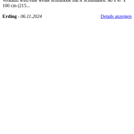
Verkauft wird eine weiße Kommode mit 4 Schubladen: 40 x 47 x
100 cm (215...
Erding
-
06.11.2024
Details anzeigen