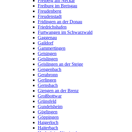
Freiberg am Neckar
Freiburg im Breisgau
Freudenberg
Freudenstadt
Fridingen an der Donau
Friedrichshafen
Furtwangen im Schwarzwald
Gaggenau
Gaildorf
Gammertingen
Geisingen
Geislingen
Geislingen an der Steige
Gengenbach
Gerabronn
Gerlingen
Gernsbach
Giengen an der Brenz
Großbottwar
Grünsfeld
Gundelsheim
Güglingen
Göppingen
Haigerloch
Haiterbach