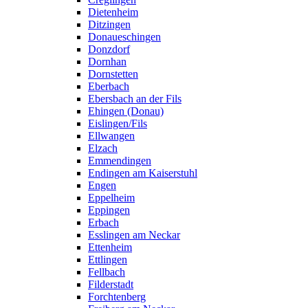
Dietenheim
Ditzingen
Donaueschingen
Donzdorf
Dornhan
Dornstetten
Eberbach
Ebersbach an der Fils
Ehingen (Donau)
Eislingen/Fils
Ellwangen
Elzach
Emmendingen
Endingen am Kaiserstuhl
Engen
Eppelheim
Eppingen
Erbach
Esslingen am Neckar
Ettenheim
Ettlingen
Fellbach
Filderstadt
Forchtenberg