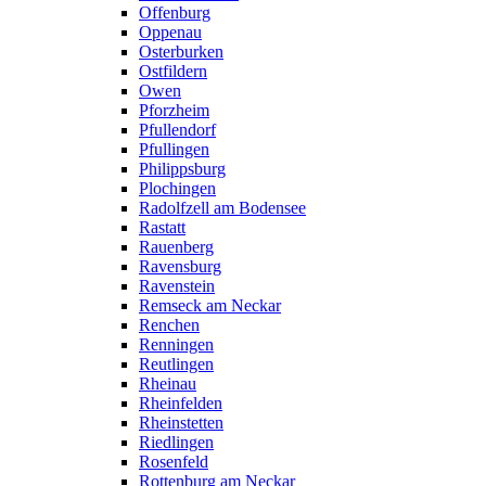
Offenburg
Oppenau
Osterburken
Ostfildern
Owen
Pforzheim
Pfullendorf
Pfullingen
Philippsburg
Plochingen
Radolfzell am Bodensee
Rastatt
Rauenberg
Ravensburg
Ravenstein
Remseck am Neckar
Renchen
Renningen
Reutlingen
Rheinau
Rheinfelden
Rheinstetten
Riedlingen
Rosenfeld
Rottenburg am Neckar