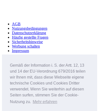
AGB
Nutzungsbedingungen
Datenschutzerklärung
Häufig gestellte Fragen
Sicherheitshinweise
Werbung schalten
Impressum
Studenteninserate.at
Kleinanzeigen-Suedtirol.com
Gemäß der Information i. S. der Artt. 12, 13
RC-Flohmarkt.com
und 14 der EU-Verordnung 679/2016 teilen
MeinInserat.at
MeinInserat.com
wir Ihnen mit, dass diese Webseite eigene
Auswandern nach Südtirol
technische Cookies und Cookies Dritter
AnnunciPratici.it
verwendet. Wenn Sie weiterhin auf diesen
MeinInserat.it
Immobar.it
Seiten surfen, stimmen Sie der Cookie-
Smartphone Audioguides
Nutzung zu.
Mehr erfahren
Erinnerungsportal für Verstorbene