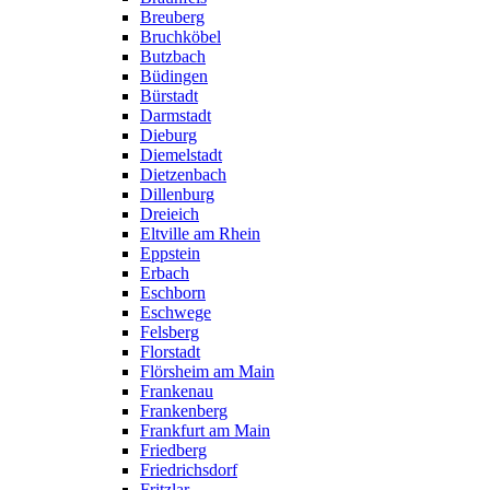
Breuberg
Bruchköbel
Butzbach
Büdingen
Bürstadt
Darmstadt
Dieburg
Diemelstadt
Dietzenbach
Dillenburg
Dreieich
Eltville am Rhein
Eppstein
Erbach
Eschborn
Eschwege
Felsberg
Florstadt
Flörsheim am Main
Frankenau
Frankenberg
Frankfurt am Main
Friedberg
Friedrichsdorf
Fritzlar