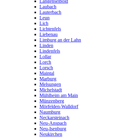
Langenselbold
Laubach
Lauterbach
Leun
Lich
Lichtenfels
Liebenau
Limburg an der Lahn
Linden
Lindenfels
Lollar
Lorch
Lorsch
Maintal
Marburg
Melsungen
Michelstadt
Mühlheim am Main
Münzenberg
Mörfelden-Walldorf
Naumburg
Neckarsteinach
Neu-Anspach
Neu-Isenburg
Neukirchen