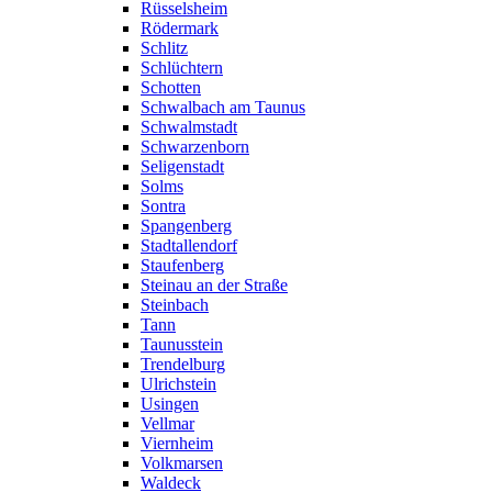
Rüsselsheim
Rödermark
Schlitz
Schlüchtern
Schotten
Schwalbach am Taunus
Schwalmstadt
Schwarzenborn
Seligenstadt
Solms
Sontra
Spangenberg
Stadtallendorf
Staufenberg
Steinau an der Straße
Steinbach
Tann
Taunusstein
Trendelburg
Ulrichstein
Usingen
Vellmar
Viernheim
Volkmarsen
Waldeck