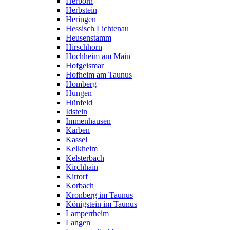
Herborn
Herbstein
Heringen
Hessisch Lichtenau
Heusenstamm
Hirschhorn
Hochheim am Main
Hofgeismar
Hofheim am Taunus
Homberg
Hungen
Hünfeld
Idstein
Immenhausen
Karben
Kassel
Kelkheim
Kelsterbach
Kirchhain
Kirtorf
Korbach
Kronberg im Taunus
Königstein im Taunus
Lampertheim
Langen