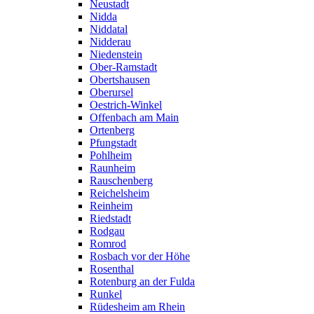
Neustadt
Nidda
Niddatal
Nidderau
Niedenstein
Ober-Ramstadt
Obertshausen
Oberursel
Oestrich-Winkel
Offenbach am Main
Ortenberg
Pfungstadt
Pohlheim
Raunheim
Rauschenberg
Reichelsheim
Reinheim
Riedstadt
Rodgau
Romrod
Rosbach vor der Höhe
Rosenthal
Rotenburg an der Fulda
Runkel
Rüdesheim am Rhein