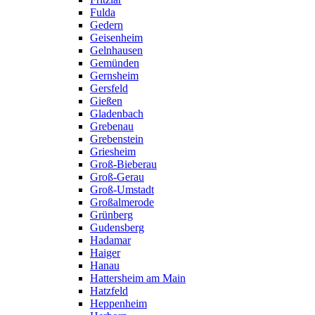
Fulda
Gedern
Geisenheim
Gelnhausen
Gemünden
Gernsheim
Gersfeld
Gießen
Gladenbach
Grebenau
Grebenstein
Griesheim
Groß-Bieberau
Groß-Gerau
Groß-Umstadt
Großalmerode
Grünberg
Gudensberg
Hadamar
Haiger
Hanau
Hattersheim am Main
Hatzfeld
Heppenheim