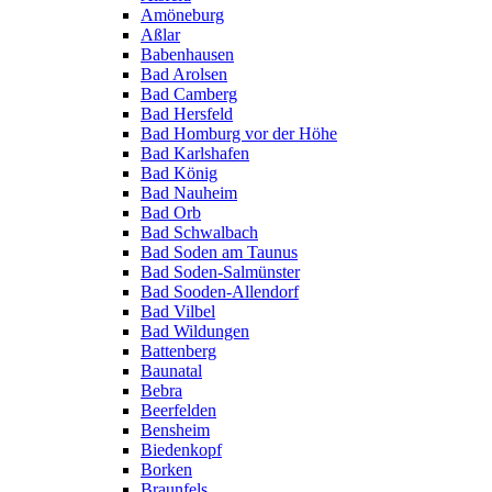
Amöneburg
Aßlar
Babenhausen
Bad Arolsen
Bad Camberg
Bad Hersfeld
Bad Homburg vor der Höhe
Bad Karlshafen
Bad König
Bad Nauheim
Bad Orb
Bad Schwalbach
Bad Soden am Taunus
Bad Soden-Salmünster
Bad Sooden-Allendorf
Bad Vilbel
Bad Wildungen
Battenberg
Baunatal
Bebra
Beerfelden
Bensheim
Biedenkopf
Borken
Braunfels