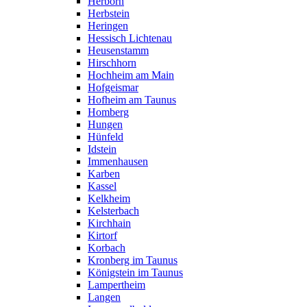
Herborn
Herbstein
Heringen
Hessisch Lichtenau
Heusenstamm
Hirschhorn
Hochheim am Main
Hofgeismar
Hofheim am Taunus
Homberg
Hungen
Hünfeld
Idstein
Immenhausen
Karben
Kassel
Kelkheim
Kelsterbach
Kirchhain
Kirtorf
Korbach
Kronberg im Taunus
Königstein im Taunus
Lampertheim
Langen