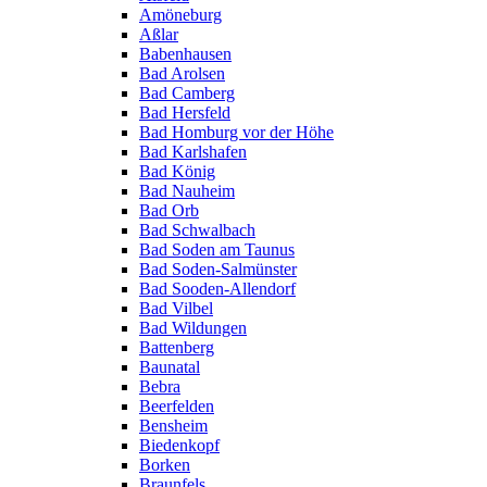
Amöneburg
Aßlar
Babenhausen
Bad Arolsen
Bad Camberg
Bad Hersfeld
Bad Homburg vor der Höhe
Bad Karlshafen
Bad König
Bad Nauheim
Bad Orb
Bad Schwalbach
Bad Soden am Taunus
Bad Soden-Salmünster
Bad Sooden-Allendorf
Bad Vilbel
Bad Wildungen
Battenberg
Baunatal
Bebra
Beerfelden
Bensheim
Biedenkopf
Borken
Braunfels