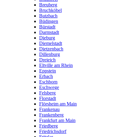
Breuberg
Bruchköbel
Butzbach
Büdingen
Bürstadt
Darmstadt
Dieburg
Diemelstadt
Dietzenbach
Dillenburg
Dreieich
Eltville am Rhein
Eppstein
Erbach
Eschborn
Eschwege
Felsberg
Florstadt
Flörsheim am Main
Frankenau
Frankenberg
Frankfurt am Main
Friedberg
Friedrichsdorf
Fritzlar