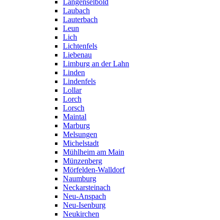
Langenselbold
Laubach
Lauterbach
Leun
Lich
Lichtenfels
Liebenau
Limburg an der Lahn
Linden
Lindenfels
Lollar
Lorch
Lorsch
Maintal
Marburg
Melsungen
Michelstadt
Mühlheim am Main
Münzenberg
Mörfelden-Walldorf
Naumburg
Neckarsteinach
Neu-Anspach
Neu-Isenburg
Neukirchen