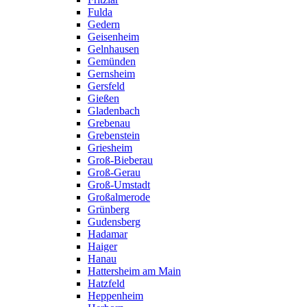
Fulda
Gedern
Geisenheim
Gelnhausen
Gemünden
Gernsheim
Gersfeld
Gießen
Gladenbach
Grebenau
Grebenstein
Griesheim
Groß-Bieberau
Groß-Gerau
Groß-Umstadt
Großalmerode
Grünberg
Gudensberg
Hadamar
Haiger
Hanau
Hattersheim am Main
Hatzfeld
Heppenheim