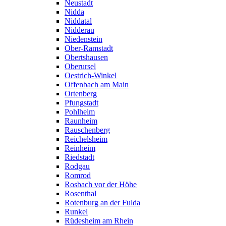
Neustadt
Nidda
Niddatal
Nidderau
Niedenstein
Ober-Ramstadt
Obertshausen
Oberursel
Oestrich-Winkel
Offenbach am Main
Ortenberg
Pfungstadt
Pohlheim
Raunheim
Rauschenberg
Reichelsheim
Reinheim
Riedstadt
Rodgau
Romrod
Rosbach vor der Höhe
Rosenthal
Rotenburg an der Fulda
Runkel
Rüdesheim am Rhein