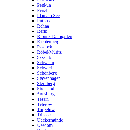
Penkun
Penzlin
Plau am See
Putbus
Rehna
Rerik
Ribnitz-Damgarten
Richtenberg
Rostock
Röbel/Müritz
Sassnitz
Schwaan
Schwerin
Schönberg
Stavenhagen
Sternberg
Stralsund
Strasburg
Tessin
Teterow
Torgelow
Tribsees
Ueckermünde
Usedom