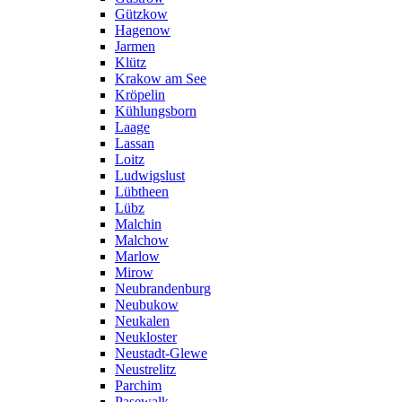
Gützkow
Hagenow
Jarmen
Klütz
Krakow am See
Kröpelin
Kühlungsborn
Laage
Lassan
Loitz
Ludwigslust
Lübtheen
Lübz
Malchin
Malchow
Marlow
Mirow
Neubrandenburg
Neubukow
Neukalen
Neukloster
Neustadt-Glewe
Neustrelitz
Parchim
Pasewalk