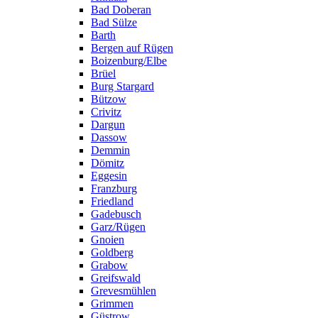
Bad Doberan
Bad Sülze
Barth
Bergen auf Rügen
Boizenburg/Elbe
Brüel
Burg Stargard
Bützow
Crivitz
Dargun
Dassow
Demmin
Dömitz
Eggesin
Franzburg
Friedland
Gadebusch
Garz/Rügen
Gnoien
Goldberg
Grabow
Greifswald
Grevesmühlen
Grimmen
Güstrow