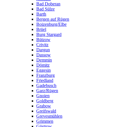
Bad Doberan
Bad Sülze
Barth
Bergen auf Rügen
Boizenburg/Elbe
Brüel
Burg Stargard
Bützow
Crivitz
Dargun
Dassow
Demmin
Dömitz
Eggesin
Franzburg
Friedland
Gadebusch
Garz/Rügen
Gnoien
Goldberg
Grabow
Greifswald
Grevesmühlen
Grimmen
Güstrow