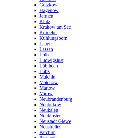
Gützkow
Hagenow
Jarmen
Klütz
Krakow am See
Kröpelin
Kühlungsborn
Laage
Lassan
Loitz
Ludwigslust
Lübtheen
Lübz
Malchin
Malchow
Marlow
Mirow
Neubrandenburg
Neubukow
Neukalen
Neukloster
Neustadt-Glewe
Neustrelitz
Parchim
Pasewalk