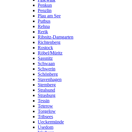
Penkun
Penzlin
Plau am See
Putbus
Rehna
Rerik
Ribnitz-Damgarten
Richtenberg
Rostock
Röbel/Müritz
Sassnitz
Schwaan
Schwerin
Schönberg
Stavenhagen
Sternberg
Stralsund
Strasburg
Tessin
Teterow
Torgelow
Tribsees
Ueckermünde
Usedom