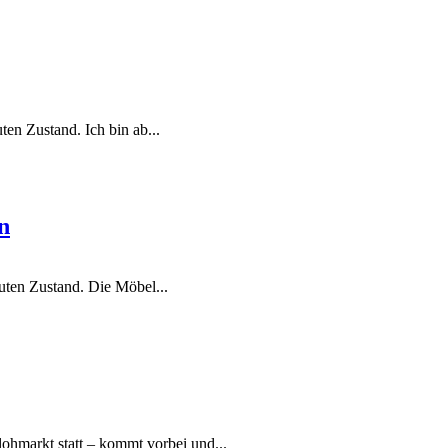
ten Zustand. Ich bin ab...
n
uten Zustand. Die Möbel...
ohmarkt statt – kommt vorbei und...