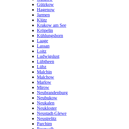
Gützkow
Hagenow
Jarmen
Klütz
Krakow am See
Kröpelin
Kühlungsborn
Laage
Lassan
Loitz
Ludwigslust
Lübtheen
Lübz
Malchin
Malchow
Marlow
Mirow
Neubrandenburg
Neubukow
Neukalen
Neukloster
Neustadt-Glewe
Neustrelitz
Parchim
Pasewalk