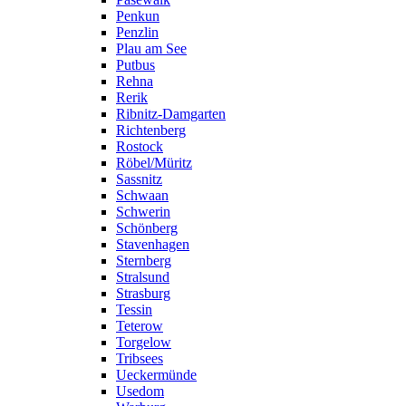
Penkun
Penzlin
Plau am See
Putbus
Rehna
Rerik
Ribnitz-Damgarten
Richtenberg
Rostock
Röbel/Müritz
Sassnitz
Schwaan
Schwerin
Schönberg
Stavenhagen
Sternberg
Stralsund
Strasburg
Tessin
Teterow
Torgelow
Tribsees
Ueckermünde
Usedom