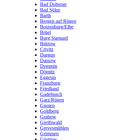
Bad Doberan
Bad Sülze
Barth
Bergen auf Rügen
Boizenburg/Elbe
Brüel
Burg Stargard
Bützow
Crivitz
Dargun
Dassow
Demmin
Dömitz
Eggesin
Franzburg
Friedland
Gadebusch
Garz/Rügen
Gnoien
Goldberg
Grabow
Greifswald
Grevesmühlen
Grimmen
Güstrow