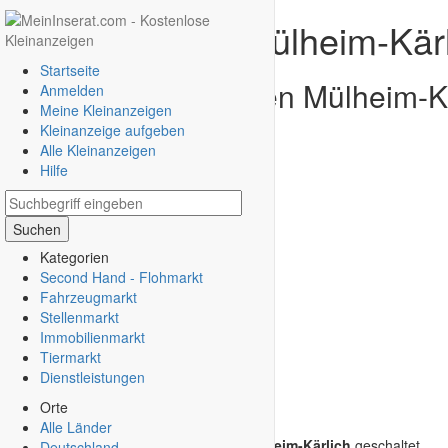
Gratis Inserat Mülheim-Kär
Startseite
Gratis Kleinanzeigen Mülheim-Kä
Anmelden
Meine Kleinanzeigen
inserieren
Kleinanzeige aufgeben
Alle Kleinanzeigen
Hilfe
Suchen
Kategorien
Second Hand - Flohmarkt
Fahrzeugmarkt
Stellenmarkt
Immobilienmarkt
Tiermarkt
Dienstleistungen
Orte
Alle Länder
Derzeit sind keine Kleinanzeigen in
Mülheim-Kärlich
geschaltet.
Deutschland