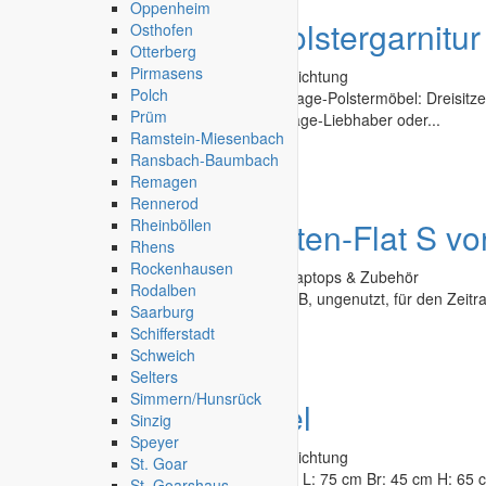
Oppenheim
Angebot
Vintage Polstergarnitur
Osthofen
Otterberg
Pirmasens
Second Hand - Flohmarkt
»
Möbel & Einrichtung
Polch
Wunderschön erhaltene, neuwertige Vintage-Polstermöbel: Dreisitzer
Prüm
abzugeben. Nur Abholung. Ideal für Vintage-Liebhaber oder...
Ramstein-Miesenbach
Ransbach-Baumbach
Glauchau
-
15.02.2026
Remagen
Rennerod
Rheinböllen
Angebot
mobile Daten-Flat S v
Rhens
Rockenhausen
Second Hand - Flohmarkt
»
Computer, Laptops & Zubehör
Rodalben
biete mobile Daten-Flat S bei 1 & 1, 10 GB, ungenutzt, für den Zeit
Saarburg
Schifferstadt
Coburg
-
16.11.2025
Schweich
Selters
Simmern/Hunsrück
Angebot
Kleinmöbel
Sinzig
Speyer
Second Hand - Flohmarkt
»
Möbel & Einrichtung
St. Goar
kl. Eichenschränkchen mit 2 Schubladen, L: 75 cm Br: 45 cm H: 65 cm
St. Goarshaus