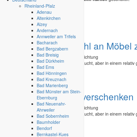
Rheinland-Pfalz
Adenau
Kleinanzeige aufgeben
Altenkirchen
Schnellregistrierung
mit nur einem Schritt!
Alzey
Andernach
Annweiler am Trifels
Angebot
Eine Anzahl an Möbel 
Bacharach
Bad Bergzabern
Bad Breisig
Second Hand - Flohmarkt
»
Möbel & Einrichtung
Bad Dürkheim
Diese Möbel sind zu verschenken. Gebraucht, aber in einem relativ 
Bad Ems
Bad Hönningen
Bad Reichenhall
-
12.06.2026
Bad Kreuznach
Bad Marienberg
Bad Münster am Stein-
Angebot
Möbel zu verschenken
Ebernburg
Bad Neuenahr-
Second Hand - Flohmarkt
»
Möbel & Einrichtung
Ahrweiler
Diese Möbel sind zu verschenken. Gebraucht, aber in einem relativ g
Bad Sobernheim
Baumholder
Bad Reichenhall
-
12.06.2026
Bendorf
Bernkastel-Kues