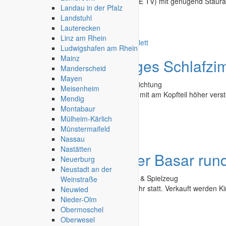
hochwertiger Wohnzimmerschrank (OHNE TV) mit genügend Stauraum
Landau in der Pfalz
2 kleinen Schubladen...
Landstuhl
Lauterecken
Bruchsal
-
08.03.2026
Linz am Rhein
Ludwigshafen am Rhein
Mainz
Angebot
hochwertiges Schlafzi
Manderscheid
Mayen
Second Hand - Flohmarkt
»
Möbel & Einrichtung
Meisenheim
Komplett-SET - hochwertiges Doppelbett mit am Kopfteil höher verste
Mendig
Germany) und...
Montabaur
Mülheim-Kärlich
Bruchsal
-
08.03.2026
Münstermaifeld
Nassau
Nastätten
Angebot
Edesheimer Basar run
Neuerburg
Neustadt an der
Second Hand - Flohmarkt
»
Baby, Kinder & Spielzeug
Weinstraße
Der Basar findet von 11.00 Uhr - 14.30 Uhr statt. Verkauft werden Kin
Neuwied
Nieder-Olm
Edenkoben
-
23.02.2026
Obermoschel
Oberwesel