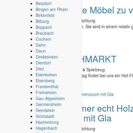
Betzdorf
Angebot
Gebrauchte Möbel zu 
Bingen am Rhein
Birkenfeld
Second Hand - Flohmarkt
»
Möbel & Einrichtung
Bitburg
Die folgenden Möbel sind zu verschenken. Sie sind in einem relativ 
Boppard
Braubach
Bad Reichenhall
-
12.06.2026
Cochem
Dahn
Daun
Angebot
HOF FLOHMARKT
Deidesheim
Dierdorf
Diez
Second Hand - Flohmarkt
»
Baby, Kinder & Spielzeug
Edenkoben
Hof-Flohmarkt in Weinheim Diesen Sonntag findet bei uns ein Hof-Fl
Eisenberg
Frankenthal
Weinheim
-
29.04.2026
Freinsheim
Gau-Algesheim
Germersheim
Angebot
Schlafzimmer echt Hol
Gerolstein
Wohnzimmercouch mit Gla
Grünstadt
Hachenburg
Hagenbach
Second Hand - Flohmarkt
»
Möbel & Einrichtung