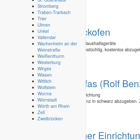
Stromberg
Kempten
-
26.09.2025
Traben-Trarbach
Trier
Ulmen
Angebot
Einbaubackofen
Unkel
Vallendar
Second Hand - Flohmarkt
»
Haushalt & Haushaltsgeräte
Wachenheim an der
Einbaubackofen: Standardmaße, funktionstüchtig, kostenlos abzuge
Weinstraße
Weißenthurm
Sindelfingen
-
17.07.2025
Westerburg
Wirges
Wissen
Angebot
2 Ledersofas (Rolf Ben
Wittlich
Wolfstein
Worms
Second Hand - Flohmarkt
»
Möbel & Einrichtung
Wörrstadt
2 zweisitzige Leder-Sofas der Fa. Rolf Benz in schwarz abzugeben.
Wörth am Rhein
Zell
Göttingen
-
15.06.2025
Zweibrücken
Angebot
Badezimmer Einrichtu