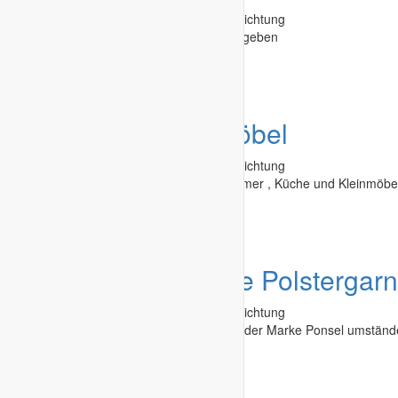
Second Hand - Flohmarkt
»
Möbel & Einrichtung
Komplette Badezimmer Einrichtung abzugeben
Weißenfels
-
29.03.2025
Angebot
diverse Möbel
Second Hand - Flohmarkt
»
Möbel & Einrichtung
Verkaufe günstig Ess - Schlaf - Wohnzimmer , Küche und Kleinmöbe
Haßfurt
-
07.03.2025
Angebot
neuwertige Polstergarn
Second Hand - Flohmarkt
»
Möbel & Einrichtung
am 20.11.2024 gelieferte Polstergarnitur der Marke Ponsel umständ
abzugeben.
Flensburg
-
05.03.2025