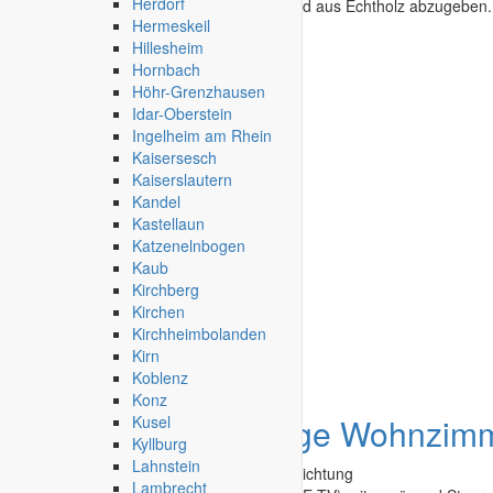
Herdorf
Schlafzimmer in sehr, sehr gutem Zustand aus Echtholz abzugeben.
Hermeskeil
Hillesheim
Scheßlitz
-
14.04.2026
Hornbach
Höhr-Grenzhausen
Idar-Oberstein
Ingelheim am Rhein
Kaisersesch
Kaiserslautern
Kandel
Kastellaun
Katzenelnbogen
Kaub
Kirchberg
Kirchen
Kirchheimbolanden
Kirn
Koblenz
Konz
Angebot
hochwertige Wohnzim
Kusel
Kyllburg
Lahnstein
Second Hand - Flohmarkt
»
Möbel & Einrichtung
Lambrecht