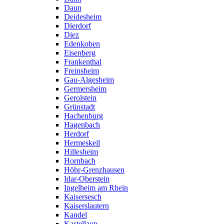
Daun
Deidesheim
Dierdorf
Diez
Edenkoben
Eisenberg
Frankenthal
Freinsheim
Gau-Algesheim
Germersheim
Gerolstein
Grünstadt
Hachenburg
Hagenbach
Herdorf
Hermeskeil
Hillesheim
Hornbach
Höhr-Grenzhausen
Idar-Oberstein
Ingelheim am Rhein
Kaisersesch
Kaiserslautern
Kandel
Kastellaun