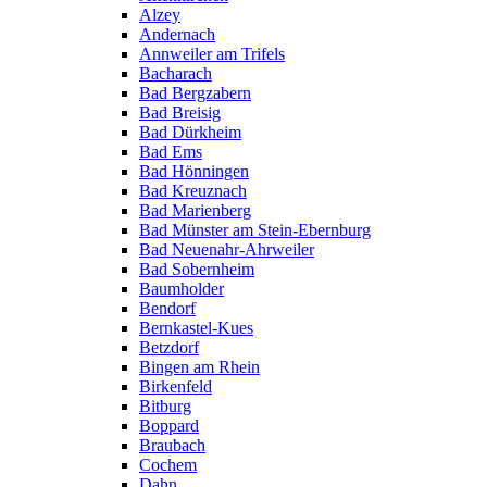
Alzey
Andernach
Annweiler am Trifels
Bacharach
Bad Bergzabern
Bad Breisig
Bad Dürkheim
Bad Ems
Bad Hönningen
Bad Kreuznach
Bad Marienberg
Bad Münster am Stein-Ebernburg
Bad Neuenahr-Ahrweiler
Bad Sobernheim
Baumholder
Bendorf
Bernkastel-Kues
Betzdorf
Bingen am Rhein
Birkenfeld
Bitburg
Boppard
Braubach
Cochem
Dahn