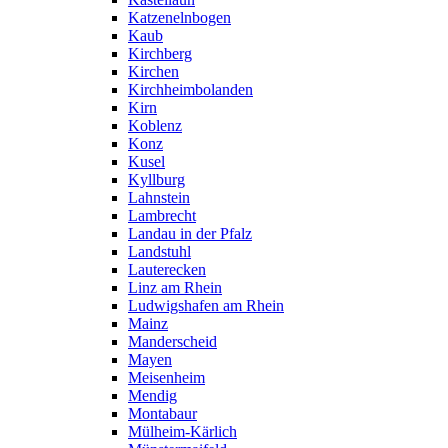
Katzenelnbogen
Kaub
Kirchberg
Kirchen
Kirchheimbolanden
Kirn
Koblenz
Konz
Kusel
Kyllburg
Lahnstein
Lambrecht
Landau in der Pfalz
Landstuhl
Lauterecken
Linz am Rhein
Ludwigshafen am Rhein
Mainz
Manderscheid
Mayen
Meisenheim
Mendig
Montabaur
Mülheim-Kärlich