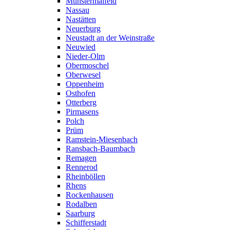
Münstermaifeld
Nassau
Nastätten
Neuerburg
Neustadt an der Weinstraße
Neuwied
Nieder-Olm
Obermoschel
Oberwesel
Oppenheim
Osthofen
Otterberg
Pirmasens
Polch
Prüm
Ramstein-Miesenbach
Ransbach-Baumbach
Remagen
Rennerod
Rheinböllen
Rhens
Rockenhausen
Rodalben
Saarburg
Schifferstadt