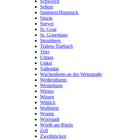
Schweich
Selters
Simmern/Hunsrück
Sinzig
Speyer
St. Goar
St. Goarshaus
Stromberg
Traben-Trarbach
Trier
Ulmen
Unkel
Vallendar
Wachenheim an der Weinstraße
Weißenthurm
Westerburg
Wirges
Wissen
Wittlich
Wolfstein
Worms
Wörrstadt
Wörth am Rhein
Zell
Zweibrücken