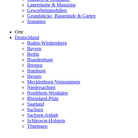
Lagerräume & Magazine
Gewerbeimmobilien
Grundstücke, Baugründe & Gärten
Sonstiges
Orte
Deutschland
Baden-Württemberg
Bayern
Berlin
Brandenburg
Bremen
Hamburg
Hessen
Mecklenburg-Vorpommern
Niedersachsen
Nordrhein-Westfalen
Rheinland-Pfalz
Saarland
Sachsen
Sachsen-Anhalt
Schleswig-Holstein
Thüringen