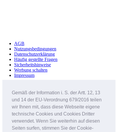
AGB
Nutzungsbedingungen
Datenschutzerklärung
Häufig gestellte Fragen
Sicherheitshinweise
Werbung schalten
Impressum
Studenteninserate.at
Kleinanzeigen-Suedtirol.com
Gemäß der Information i. S. der Artt. 12, 13
RC-Flohmarkt.com
und 14 der EU-Verordnung 679/2016 teilen
MeinInserat.at
MeinInserat.com
wir Ihnen mit, dass diese Webseite eigene
Auswandern nach Südtirol
technische Cookies und Cookies Dritter
AnnunciPratici.it
verwendet. Wenn Sie weiterhin auf diesen
MeinInserat.it
Immobar.it
Seiten surfen, stimmen Sie der Cookie-