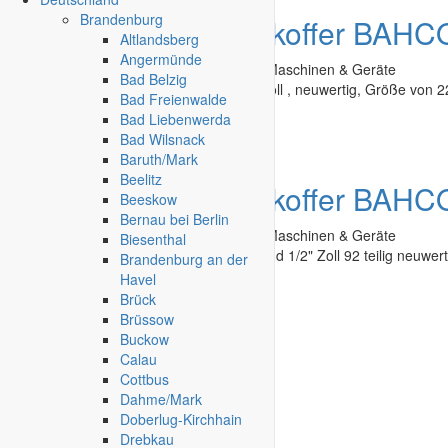
Brandenburg
Angebot
Werkzeugkoffer BAHCO 
Altlandsberg
Angermünde
Second Hand - Flohmarkt
»
Werkzeug, Maschinen & Geräte
Bad Belzig
Verkaufe BAHCO Werkzeugkoffer 3/4" Zoll , neuwertig, Größe von 2
Bad Freienwalde
Bad Liebenwerda
Storkow
-
20.07.2023
Bad Wilsnack
Baruth/Mark
Beelitz
Angebot
Werkzeugkoffer BAHC
Beeskow
Bernau bei Berlin
Second Hand - Flohmarkt
»
Werkzeug, Maschinen & Geräte
Biesenthal
Verkaufe BAHCO Werkzeugkoffer 1/4" und 1/2" Zoll 92 teilig neuwertig
Brandenburg an der
Havel
Storkow
-
20.07.2023
Brück
Brüssow
Buckow
Calau
Cottbus
Dahme/Mark
Doberlug-Kirchhain
Drebkau