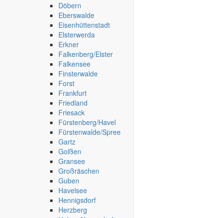
Döbern
Eberswalde
Eisenhüttenstadt
Elsterwerda
Erkner
Falkenberg/Elster
Falkensee
AGB
Finsterwalde
Nutzungsbedingungen
Forst
Datenschutzerklärung
Frankfurt
Häufig gestellte Fragen
Friedland
Sicherheitshinweise
Friesack
Werbung schalten
Fürstenberg/Havel
Impressum
Fürstenwalde/Spree
Gartz
Studenteninserate.at
Golßen
Kleinanzeigen-Suedtirol.com
Gransee
RC-Flohmarkt.com
Großräschen
MeinInserat.at
Guben
MeinInserat.com
Havelsee
Auswandern nach Südtirol
Hennigsdorf
AnnunciPratici.it
Herzberg
MeinInserat.it