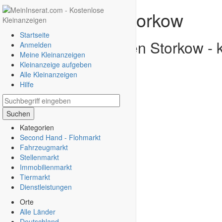
Gratis Inserat Storkow
Startseite
Gratis Kleinanzeigen Storkow - 
Anmelden
Meine Kleinanzeigen
Kleinanzeige aufgeben
Alle Kleinanzeigen
Hilfe
Suchen
Kategorien
Second Hand - Flohmarkt
Fahrzeugmarkt
Stellenmarkt
Immobilienmarkt
Tiermarkt
Dienstleistungen
Orte
Alle (2)
Angebote (2)
Gesuche (0)
Alle Länder
Deutschland